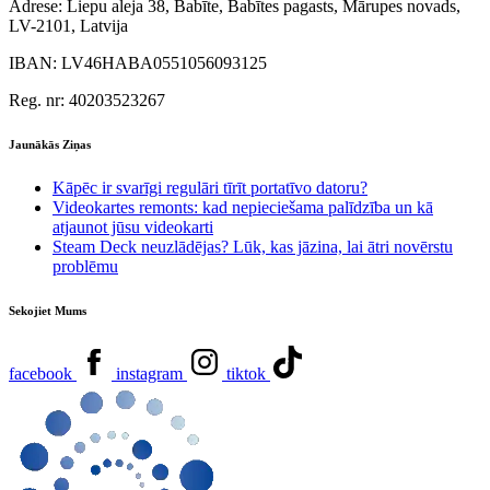
Adrese:
Liepu aleja 38, Babīte, Babītes pagasts, Mārupes novads,
LV-2101, Latvija
IBAN:
LV46HABA0551056093125
Reg. nr:
40203523267
Jaunākās Ziņas
Kāpēc ir svarīgi regulāri tīrīt portatīvo datoru?
Videokartes remonts: kad nepieciešama palīdzība un kā
atjaunot jūsu videokarti
Steam Deck neuzlādējas? Lūk, kas jāzina, lai ātri novērstu
problēmu
Sekojiet Mums
facebook
instagram
tiktok