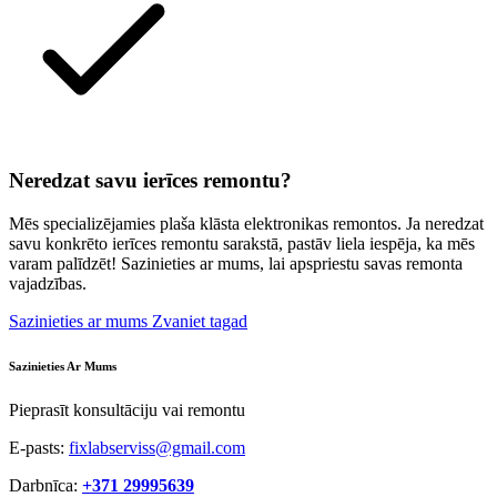
Neredzat savu ierīces remontu?
Mēs specializējamies plaša klāsta elektronikas remontos. Ja neredzat
savu konkrēto ierīces remontu sarakstā, pastāv liela iespēja, ka mēs
varam palīdzēt! Sazinieties ar mums, lai apspriestu savas remonta
vajadzības.
Sazinieties ar mums
Zvaniet tagad
Sazinieties Ar Mums
Pieprasīt konsultāciju vai remontu
E-pasts:
fixlabserviss@gmail.com
Darbnīca:
+371 29995639