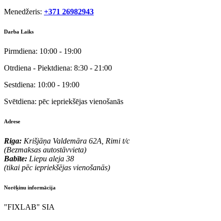
Menedžeris:
+371 26982943
Darba Laiks
Pirmdiena:
10:00 - 19:00
Otrdiena - Piektdiena:
8:30 - 21:00
Sestdiena:
10:00 - 19:00
Svētdiena:
pēc iepriekšējas vienošanās
Adrese
Riga:
Krišjāņa Valdemāra 62A, Rimi t/c
(Bezmaksas autostāvvieta)
Babīte:
Liepu aleja 38
(tikai pēc iepriekšējas vienošanās)
Norēķinu informācija
"FIXLAB" SIA