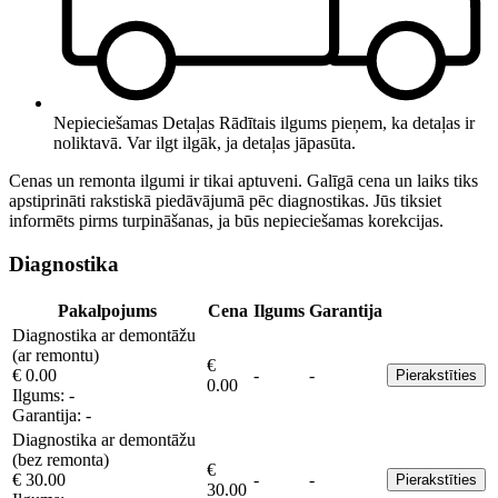
Nepieciešamas Detaļas
Rādītais ilgums pieņem, ka detaļas ir
noliktavā. Var ilgt ilgāk, ja detaļas jāpasūta.
Cenas un remonta ilgumi ir tikai aptuveni. Galīgā cena un laiks tiks
apstiprināti rakstiskā piedāvājumā pēc diagnostikas. Jūs tiksiet
informēts pirms turpināšanas, ja būs nepieciešamas korekcijas.
Diagnostika
Pakalpojums
Cena
Ilgums
Garantija
Diagnostika ar demontāžu
(ar remontu)
€
€ 0.00
-
-
Pierakstīties
0.00
Ilgums:
-
Garantija:
-
Diagnostika ar demontāžu
(bez remonta)
€
€ 30.00
-
-
Pierakstīties
30.00