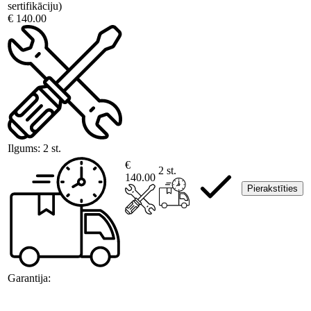
sertifikāciju)
€ 140.00
Ilgums:
2 st.
€
2 st.
140.00
Pierakstīties
Garantija: