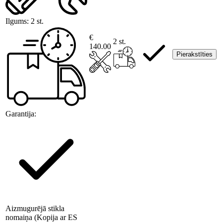
Ilgums:
2 st.
€
2 st.
140.00
Pierakstīties
Garantija:
Aizmugurējā stikla
nomaiņa (Kopija ar ES