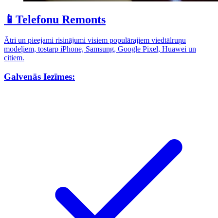
📱
Telefonu Remonts
Ātri un pieejami risinājumi visiem populārajiem viedtālruņu
modeļiem, tostarp iPhone, Samsung, Google Pixel, Huawei un
citiem.
Galvenās Iezīmes: