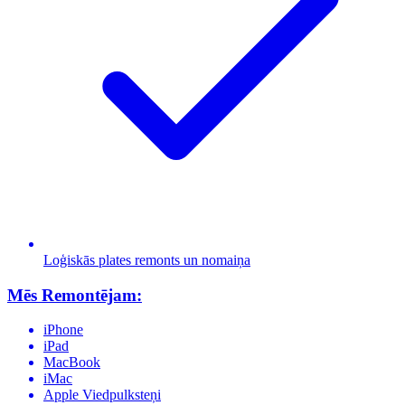
Loģiskās plates remonts un nomaiņa
Mēs Remontējam:
iPhone
iPad
MacBook
iMac
Apple Viedpulksteņi