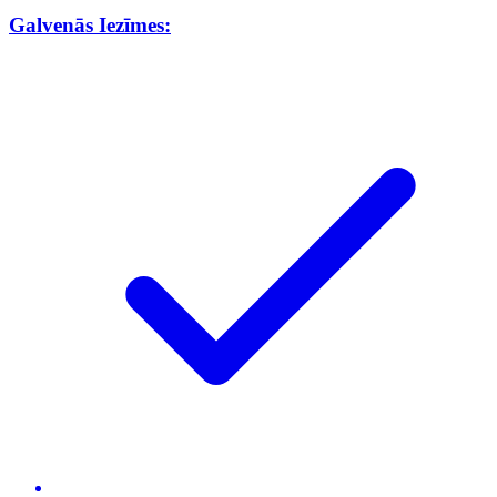
Galvenās Iezīmes: