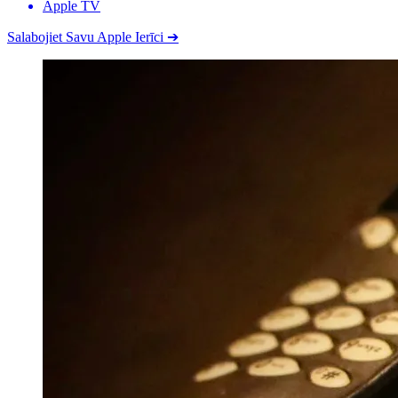
Apple TV
Salabojiet Savu Apple Ierīci
➔