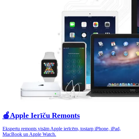
🍎
Apple Ierīču Remonts
Ekspertu remonts visām Apple ierīcēm, tostarp iPhone, iPad,
MacBook un Apple Watch.