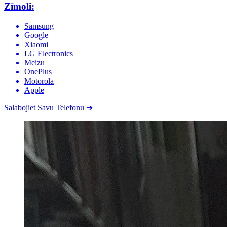
Zīmoli:
Samsung
Google
Xiaomi
LG Electronics
Meizu
OnePlus
Motorola
Apple
Salabojiet Savu Telefonu
➔