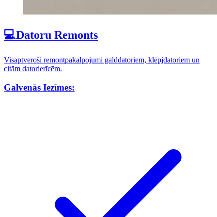
💻
Datoru Remonts
Visaptveroši remontpakalpojumi galddatoriem, klēpjdatoriem un
citām datorierīcēm.
Galvenās Iezīmes: