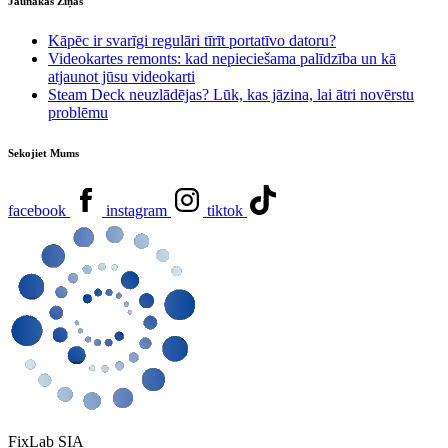
Jaunākās Ziņas
Kāpēc ir svarīgi regulāri tīrīt portatīvo datoru?
Videokartes remonts: kad nepieciešama palīdzība un kā
atjaunot jūsu videokarti
Steam Deck neuzlādējas? Lūk, kas jāzina, lai ātri novērstu
problēmu
Sekojiet Mums
facebook
instagram
tiktok
FixLab SIA