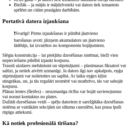
Biežāk – ja mājās ir mājdzīvnieki vai dators tiek izmantots
spēlēm un citām prasīgām darbībām.
Portatīvā datora izjaukšana
❗️Svarīgi! Pirms izjaukšanas ir pilnībā jāatvieno
barošanas avoti: jāizņem akumulators un jāatvieno
lādētājs, lai izvairītos no komponentu bojājumiem.
Slēgta konstrukcija – lai piekļūtu dzesēšanas sistēmai, bieži vien
nepieciešams pilnībā izjaukt korpusu.
Trausli aizdares mehānismi un stiprinājumi – plastmasas fiksatori var
salūzt, ja netiek atvērti uzmanīgi. Ja dators ilgi nav apkalpots, eņģu
stiprinājumi var nolietoties un saplīst. Ar laiku eņģes kļūst
stingrākas, un, ja tās regulāri nesmērē vai neatbrīvo, tās var sabojāt
korpusu.
Plānas lentes (šleifes) – neuzmanīga rīcība var bojāt savienojumus
vai noraut kontaktus no plates.
Dažādi dzesēšanas veidi – spēļu datoriem ir sarežģītāka dzesēšanas
sistēma ar vairākām sekcijām un siltuma caurulēm, kas prasa īpaši
rūpīgu attieksmi.
Kā notiek profesionālā tīrīšana?