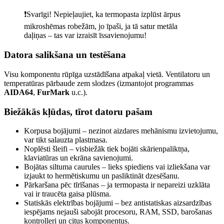
❗️Svarīgi! Nepieļaujiet, ka termopasta izplūst ārpus
mikroshēmas robežām, jo īpaši, ja tā satur metāla
daļiņas – tas var izraisīt īssavienojumu!
Datora salikšana un testēšana
Visu komponentu rūpīga uzstādīšana atpakaļ vietā. Ventilatoru un
temperatūras pārbaude zem slodzes (izmantojot programmas
AIDA64
,
FurMark
u.c.).
Biežākās kļūdas, tīrot datoru pašam
Korpusa bojājumi – nezinot aizdares mehānismu izvietojumu,
var tikt salauzta plastmasa.
Noplēsti šleifi – visbiežāk tiek bojāti skārienpaliktņa,
klaviatūras un ekrāna savienojumi.
Bojātas siltuma caurules – lieks spiediens vai izliekšana var
izjaukt to hermētiskumu un pasliktināt dzesēšanu.
Pārkaršana pēc tīrīšanas – ja termopasta ir nepareizi uzklāta
vai ir traucēta gaisa plūsma.
Statiskās elektrības bojājumi – bez antistatiskas aizsardzības
iespējams nejauši sabojāt procesoru, RAM, SSD, barošanas
kontrolleri un citus komponentus.