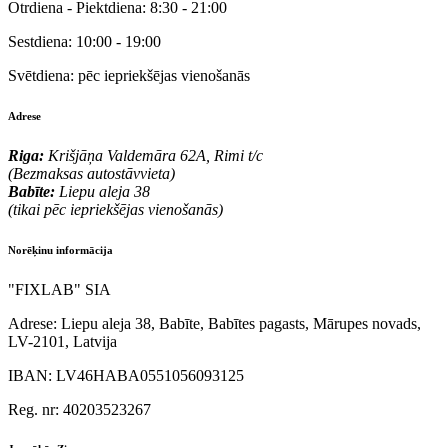
Otrdiena - Piektdiena:
8:30 - 21:00
Sestdiena:
10:00 - 19:00
Svētdiena:
pēc iepriekšējas vienošanās
Adrese
Riga:
Krišjāņa Valdemāra 62A, Rimi t/c
(Bezmaksas autostāvvieta)
Babīte:
Liepu aleja 38
(tikai pēc iepriekšējas vienošanās)
Norēķinu informācija
"FIXLAB" SIA
Adrese:
Liepu aleja 38, Babīte, Babītes pagasts, Mārupes novads,
LV-2101, Latvija
IBAN:
LV46HABA0551056093125
Reg. nr:
40203523267