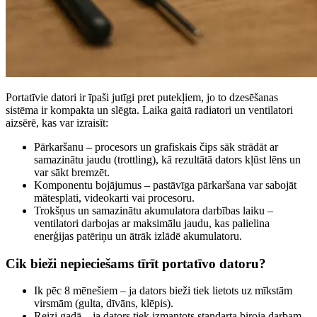
Portatīvie datori ir īpaši jutīgi pret putekļiem, jo to dzesēšanas
sistēma ir kompakta un slēgta. Laika gaitā radiatori un ventilatori
aizsērē, kas var izraisīt:
Pārkaršanu – procesors un grafiskais čips sāk strādāt ar
samazinātu jaudu (trottling), kā rezultātā dators kļūst lēns un
var sākt bremzēt.
Komponentu bojājumus – pastāvīga pārkaršana var sabojāt
mātesplati, videokarti vai procesoru.
Trokšņus un samazinātu akumulatora darbības laiku –
ventilatori darbojas ar maksimālu jaudu, kas palielina
enerģijas patēriņu un ātrāk izlādē akumulatoru.
Cik bieži nepieciešams tīrīt portatīvo datoru?
Ik pēc 8 mēnešiem – ja dators bieži tiek lietots uz mīkstām
virsmām (gulta, dīvāns, klēpis).
Reizi gadā – ja dators tiek izmantots standarta biroja darbam.