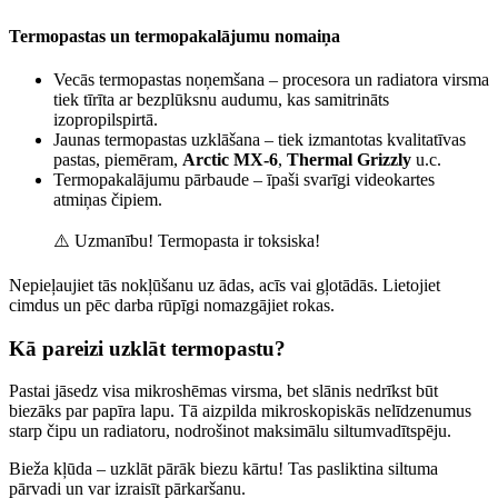
Termopastas un termopakalājumu nomaiņa
Vecās termopastas noņemšana – procesora un radiatora virsma
tiek tīrīta ar bezplūksnu audumu, kas samitrināts
izopropilspirtā.
Jaunas termopastas uzklāšana – tiek izmantotas kvalitatīvas
pastas, piemēram,
Arctic
MX-6
,
Thermal Grizzly
u.c.
Termopakalājumu pārbaude – īpaši svarīgi videokartes
atmiņas čipiem.
⚠️ Uzmanību! Termopasta ir toksiska!
Nepieļaujiet tās nokļūšanu uz ādas, acīs vai gļotādās. Lietojiet
cimdus un pēc darba rūpīgi nomazgājiet rokas.
Kā pareizi uzklāt termopastu?
Pastai jāsedz visa mikroshēmas virsma, bet slānis nedrīkst būt
biezāks par papīra lapu. Tā aizpilda mikroskopiskās nelīdzenumus
starp čipu un radiatoru, nodrošinot maksimālu siltumvadītspēju.
Bieža kļūda – uzklāt pārāk biezu kārtu! Tas pasliktina siltuma
pārvadi un var izraisīt pārkaršanu.