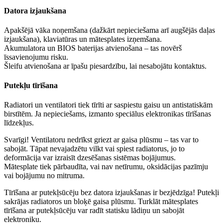
Datora izjaukšana
Apakšējā vāka noņemšana (dažkārt nepieciešama arī augšējās daļas
izjaukšana), klaviatūras un mātesplates izņemšana.
Akumulatora un BIOS baterijas atvienošana – tas novērš
īssavienojumu risku.
Šleifu atvienošana ar īpašu piesardzību, lai nesabojātu kontaktus.
Putekļu tīrīšana
Radiatori un ventilatori tiek tīrīti ar saspiestu gaisu un antistatiskām
birstītēm. Ja nepieciešams, izmanto speciālus elektronikas tīrīšanas
līdzekļus.
Svarīgi! Ventilatoru nedrīkst griezt ar gaisa plūsmu – tas var to
sabojāt. Tāpat nevajadzētu vilkt vai spiest radiatorus, jo to
deformācija var izraisīt dzesēšanas sistēmas bojājumus.
Mātesplate tiek pārbaudīta, vai nav netīrumu, oksidācijas pazīmju
vai bojājumu no mitruma.
Tīrīšana ar putekļsūcēju bez datora izjaukšanas ir bezjēdzīga! Putekļi
sakrājas radiatoros un bloķē gaisa plūsmu. Turklāt mātesplates
tīrīšana ar putekļsūcēju var radīt statisku lādiņu un sabojāt
elektroniku.