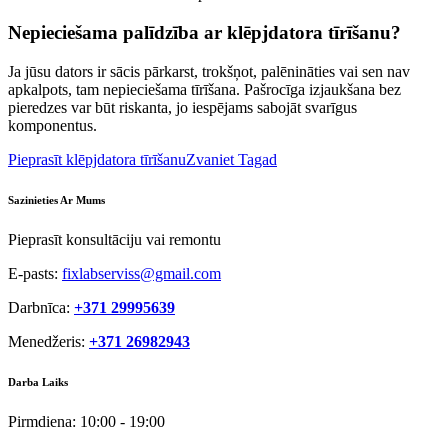
Nepieciešama palīdzība ar klēpjdatora tīrīšanu?
Ja jūsu dators ir sācis pārkarst, trokšņot, palēnināties vai sen nav
apkalpots, tam nepieciešama tīrīšana. Pašrocīga izjaukšana bez
pieredzes var būt riskanta, jo iespējams sabojāt svarīgus
komponentus.
Pieprasīt klēpjdatora tīrīšanu
Zvaniet Tagad
Sazinieties Ar Mums
Pieprasīt konsultāciju vai remontu
E-pasts:
fixlabserviss@gmail.com
Darbnīca:
+371 29995639
Menedžeris:
+371 26982943
Darba Laiks
Pirmdiena:
10:00 - 19:00