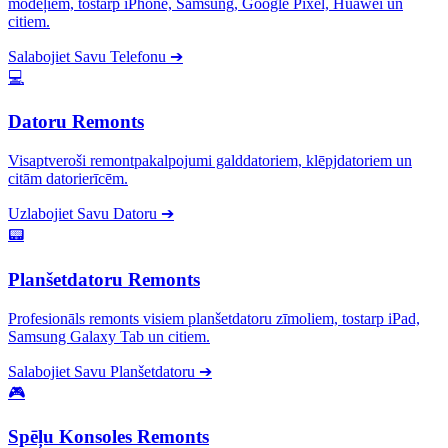
modeļiem, tostarp iPhone, Samsung, Google Pixel, Huawei un
citiem.
Salabojiet Savu Telefonu
➔
💻
Datoru Remonts
Visaptveroši remontpakalpojumi galddatoriem, klēpjdatoriem un
citām datorierīcēm.
Uzlabojiet Savu Datoru
➔
📟
Planšetdatoru Remonts
Profesionāls remonts visiem planšetdatoru zīmoliem, tostarp iPad,
Samsung Galaxy Tab un citiem.
Salabojiet Savu Planšetdatoru
➔
🎮
Spēļu Konsoles Remonts