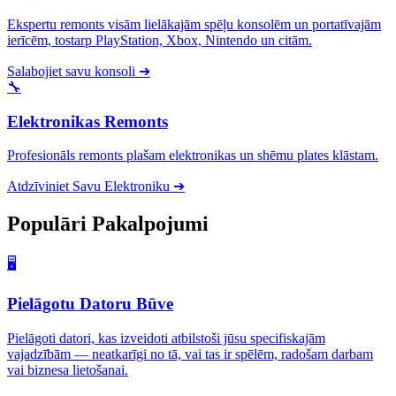
Ekspertu remonts visām lielākajām spēļu konsolēm un portatīvajām
ierīcēm, tostarp PlayStation, Xbox, Nintendo un citām.
Salabojiet savu konsoli
➔
🔧
Elektronikas Remonts
Profesionāls remonts plašam elektronikas un shēmu plates klāstam.
Atdzīviniet Savu Elektroniku
➔
Populāri
Pakalpojumi
🖥️
Pielāgotu Datoru Būve
Pielāgoti datori, kas izveidoti atbilstoši jūsu specifiskajām
vajadzībām — neatkarīgi no tā, vai tas ir spēlēm, radošam darbam
vai biznesa lietošanai.