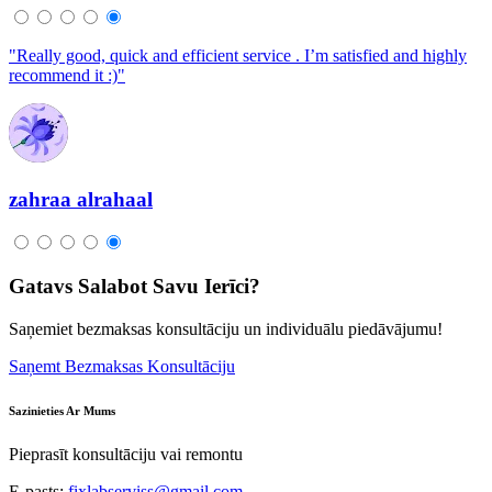
"Really good, quick and efficient service . I’m satisfied and highly
recommend it :)"
zahraa alrahaal
Gatavs Salabot Savu Ierīci?
Saņemiet bezmaksas konsultāciju un individuālu piedāvājumu!
Saņemt Bezmaksas Konsultāciju
Sazinieties Ar Mums
Pieprasīt konsultāciju vai remontu
E-pasts:
fixlabserviss@gmail.com