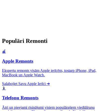
Populāri
Remonti
🍎
Apple Remonts
Ekspertu remonts visām Apple ierīcēm, tostarp iPhone, iPad,
MacBook un Apple Watch.
Salabojiet Savu Apple Ierīci
➔
📱
Telefonu Remonts
Ātri un pieejami risinājumi visiem populārajiem viedtālruņu