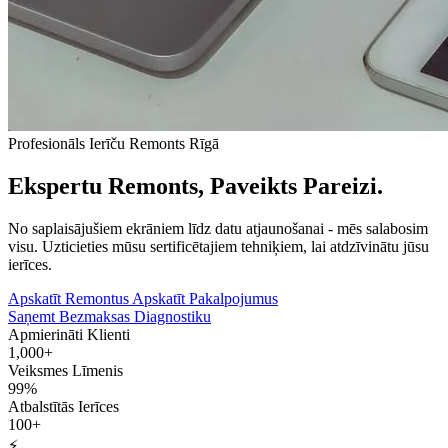
Profesionāls Ierīču Remonts Rīgā
Ekspertu Remonts, Paveikts Pareizi.
No saplaisājušiem ekrāniem līdz datu atjaunošanai - mēs salabosim
visu. Uzticieties mūsu sertificētajiem tehniķiem, lai atdzīvinātu jūsu
ierīces.
Apskatīt Remontus
Apskatīt Pakalpojumus
Saņemt Bezmaksas Diagnostiku
Apmierināti Klienti
1,000+
Veiksmes Līmenis
99%
Atbalstītās Ierīces
100+
⚡