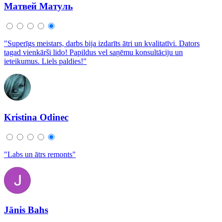
Матвей Матуль
"Superīgs meistars, darbs bija izdarīts ātri un kvalitatīvi. Dators
tagad vienkārši lido! Papildus vel saņēmu konsultāciju un
ieteikumus. Liels paldies!"
Kristina Odinec
"Labs un ātrs remonts"
Jānis Bahs