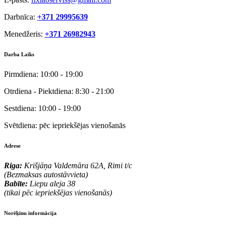
Darbnīca:
+371 29995639
Menedžeris:
+371 26982943
Darba Laiks
Pirmdiena:
10:00 - 19:00
Otrdiena - Piektdiena:
8:30 - 21:00
Sestdiena:
10:00 - 19:00
Svētdiena:
pēc iepriekšējas vienošanās
Adrese
Riga:
Krišjāņa Valdemāra 62A, Rimi t/c
(Bezmaksas autostāvvieta)
Babīte:
Liepu aleja 38
(tikai pēc iepriekšējas vienošanās)
Norēķinu informācija