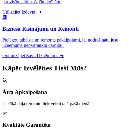
par visām atbilstošajām ierīcēm.
Utilizējiet Izdevīgi
➔
🏢
Biznesa Risinājumi un Remonti
Pielāgoti atbalsta un remonta pakalpojumi, lai nodrošinātu jūsu
uzņēmuma nepārtrauktu darbību.
Optimizējiet Savu Uzņēmumu
➔
Kāpēc Izvēlēties Tieši Mūs?
🚀
Ātra Apkalpošana
Lielākā daļa remontu tiek veikti tajā pašā dienā
💯
Kvalitāte Garantēta