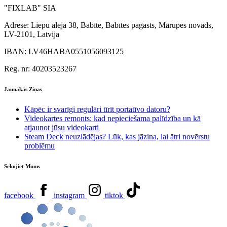
"FIXLAB" SIA
Adrese:
Liepu aleja 38, Babīte, Babītes pagasts, Mārupes novads,
LV-2101, Latvija
IBAN:
LV46HABA0551056093125
Reg. nr:
40203523267
Jaunākās Ziņas
Kāpēc ir svarīgi regulāri tīrīt portatīvo datoru?
Videokartes remonts: kad nepieciešama palīdzība un kā
atjaunot jūsu videokarti
Steam Deck neuzlādējas? Lūk, kas jāzina, lai ātri novērstu
problēmu
Sekojiet Mums
facebook
instagram
tiktok