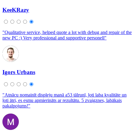
KeeKRazy
"Qualitative service, helped quote a lot with debug and repair of the
new PC :) Very professional and supportive personell"
Igors Urbans
"Atnācu nomainīt displeju manā a53 tālrunī, ļoti laba kvalitāte un
ļoti ātri, es esmu apmierināts ar rezultātu. 5 zvaigznes, labākais
pakalpojums!"