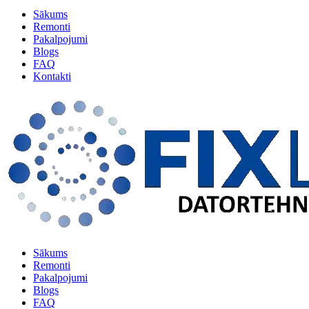
Sākums
Remonti
Pakalpojumi
Blogs
FAQ
Kontakti
Sākums
Remonti
Pakalpojumi
Blogs
FAQ