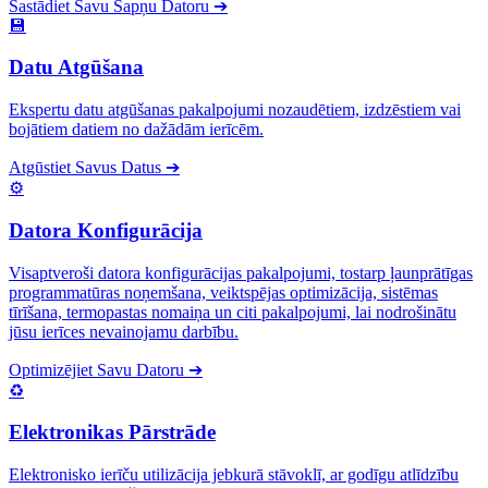
Sastādiet Savu Sapņu Datoru
➔
💾
Datu Atgūšana
Ekspertu datu atgūšanas pakalpojumi nozaudētiem, izdzēstiem vai
bojātiem datiem no dažādām ierīcēm.
Atgūstiet Savus Datus
➔
⚙️
Datora Konfigurācija
Visaptveroši datora konfigurācijas pakalpojumi, tostarp ļaunprātīgas
programmatūras noņemšana, veiktspējas optimizācija, sistēmas
tīrīšana, termopastas nomaiņa un citi pakalpojumi, lai nodrošinātu
jūsu ierīces nevainojamu darbību.
Optimizējiet Savu Datoru
➔
♻️
Elektronikas Pārstrāde
Elektronisko ierīču utilizācija jebkurā stāvoklī, ar godīgu atlīdzību