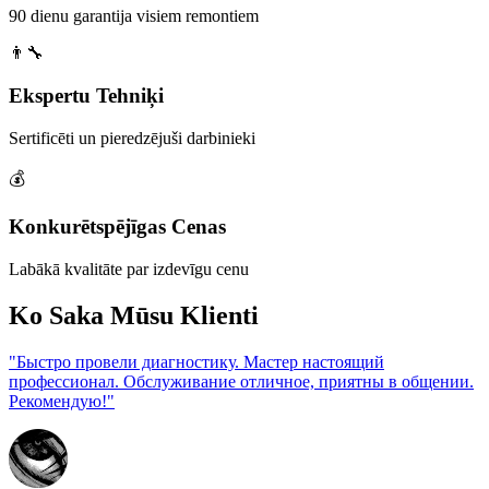
90 dienu garantija visiem remontiem
👨‍🔧
Ekspertu Tehniķi
Sertificēti un pieredzējuši darbinieki
💰
Konkurētspējīgas Cenas
Labākā kvalitāte par izdevīgu cenu
Ko Saka Mūsu Klienti
"Быстро провели диагностику. Мастер настоящий
профессионал. Обслуживание отличное, приятны в общении.
Рекомендую!"