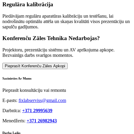
Regulāra kalibrācija
Piedāvājam regulāru aparatūras kalibrāciju un testēšanu, lai
nodrošinātu optimālu attēla un skaņas kvalitāti visos prezentāciju un
sapulču gadījumos.
Konferenču Zāles Tehnika Nedarbojas?
Projektoru, prezentāciju sistēmu un AV aprīkojuma apkope.
Bezvainīgs darbs svarīgos momentos.
Pieprasīt Konferenču Zāles Apkopi
Sazinieties Ar Mums
Pieprasīt konsultāciju vai remontu
E-pasts:
fixlabserviss@gmail.com
Darbnīca:
+371 29995639
Menedžeris:
+371 26982943
Darba Laiks