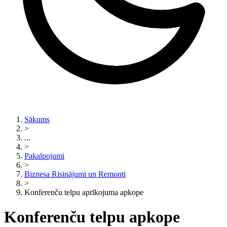
Sākums
>
...
>
Pakalpojumi
>
Biznesa Risinājumi un Remonti
>
Konferenču telpu aprīkojuma apkope
Konferenču telpu apkope