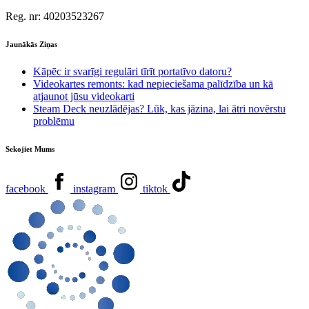
Reg. nr:
40203523267
Jaunākās Ziņas
Kāpēc ir svarīgi regulāri tīrīt portatīvo datoru?
Videokartes remonts: kad nepieciešama palīdzība un kā
atjaunot jūsu videokarti
Steam Deck neuzlādējas? Lūk, kas jāzina, lai ātri novērstu
problēmu
Sekojiet Mums
facebook
instagram
tiktok