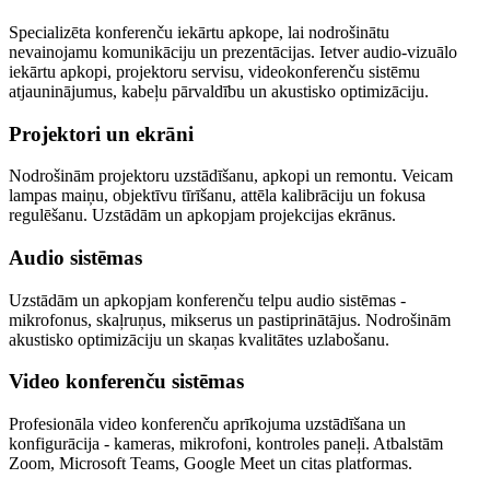
Specializēta konferenču iekārtu apkope, lai nodrošinātu
nevainojamu komunikāciju un prezentācijas. Ietver audio-vizuālo
iekārtu apkopi, projektoru servisu, videokonferenču sistēmu
atjauninājumus, kabeļu pārvaldību un akustisko optimizāciju.
Projektori un ekrāni
Nodrošinām projektoru uzstādīšanu, apkopi un remontu. Veicam
lampas maiņu, objektīvu tīrīšanu, attēla kalibrāciju un fokusa
regulēšanu. Uzstādām un apkopjam projekcijas ekrānus.
Audio sistēmas
Uzstādām un apkopjam konferenču telpu audio sistēmas -
mikrofonus, skaļruņus, mikserus un pastiprinātājus. Nodrošinām
akustisko optimizāciju un skaņas kvalitātes uzlabošanu.
Video konferenču sistēmas
Profesionāla video konferenču aprīkojuma uzstādīšana un
konfigurācija - kameras, mikrofoni, kontroles paneļi. Atbalstām
Zoom, Microsoft Teams, Google Meet un citas platformas.