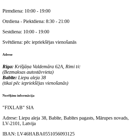
Pirmdiena:
10:00 - 19:00
Otrdiena - Piektdiena:
8:30 - 21:00
Sestdiena:
10:00 - 19:00
Svētdiena:
pēc iepriekšējas vienošanās
Adrese
Riga:
Krišjāņa Valdemāra 62A, Rimi t/c
(Bezmaksas autostāvvieta)
Babīte:
Liepu aleja 38
(tikai pēc iepriekšējas vienošanās)
Norēķinu informācija
"FIXLAB" SIA
Adrese:
Liepu aleja 38, Babīte, Babītes pagasts, Mārupes novads,
LV-2101, Latvija
IBAN:
LV46HABA0551056093125