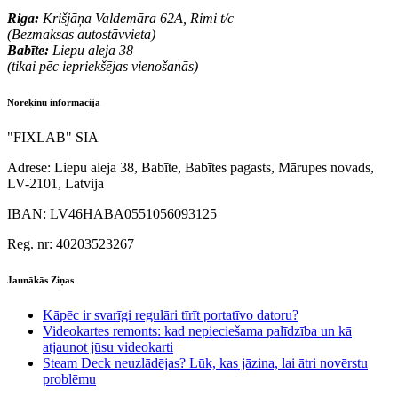
Riga:
Krišjāņa Valdemāra 62A, Rimi t/c
(Bezmaksas autostāvvieta)
Babīte:
Liepu aleja 38
(tikai pēc iepriekšējas vienošanās)
Norēķinu informācija
"FIXLAB" SIA
Adrese:
Liepu aleja 38, Babīte, Babītes pagasts, Mārupes novads,
LV-2101, Latvija
IBAN:
LV46HABA0551056093125
Reg. nr:
40203523267
Jaunākās Ziņas
Kāpēc ir svarīgi regulāri tīrīt portatīvo datoru?
Videokartes remonts: kad nepieciešama palīdzība un kā
atjaunot jūsu videokarti
Steam Deck neuzlādējas? Lūk, kas jāzina, lai ātri novērstu
problēmu