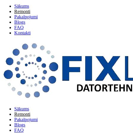
Sākums
Remonti
Pakalpojumi
Blogs
FAQ
Kontakti
Sākums
Remonti
Pakalpojumi
Blogs
FAQ