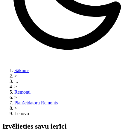
Sākums
>
...
>
Remonti
>
Planšetdatoru Remonts
>
Lenovo
Izvēlieties savu ierīci