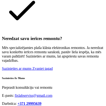
Neredzat savu ierīces remontu?
Mēs specializējamies plaša klāsta elektronikas remontos. Ja neredzat
savu konkrēto ierīces remontu sarakstā, pastāv liela iespēja, ka mēs
varam palīdzēt! Sazinieties ar mums, lai apspriestu savas remonta
vajadzības.
Sazinieties ar mums
Zvaniet tagad
Sazinieties Ar Mums
Pieprasīt konsultāciju vai remontu
E-pasts:
fixlabserviss@gmail.com
Darbnīca:
+371 29995639