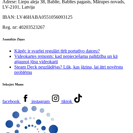
Adrese:
Liepu aleja 38, Babīte, Babītes pagasts, Mārupes novads,
LV-2101, Latvija
IBAN:
LV46HABA0551056093125
Reg. nr:
40203523267
Jaunākās Ziņas
Kāpēc ir svarīgi regulāri tīrīt portatīvo datoru?
Videokartes remonts: kad nepieciešama palīdzība un kā
atjaunot jūsu videokarti
Steam Deck neuzlādējas? Lūk, kas jāzina, lai ātri novērstu
problēmu
Sekojiet Mums
facebook
instagram
tiktok