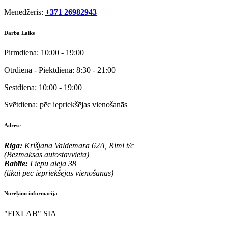
Menedžeris:
+371 26982943
Darba Laiks
Pirmdiena:
10:00 - 19:00
Otrdiena - Piektdiena:
8:30 - 21:00
Sestdiena:
10:00 - 19:00
Svētdiena:
pēc iepriekšējas vienošanās
Adrese
Riga:
Krišjāņa Valdemāra 62A, Rimi t/c
(Bezmaksas autostāvvieta)
Babīte:
Liepu aleja 38
(tikai pēc iepriekšējas vienošanās)
Norēķinu informācija
"FIXLAB" SIA