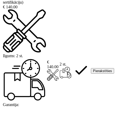
sertifikāciju)
€ 140.00
Ilgums:
2 st.
€
2 st.
140.00
Pierakstīties
Garantija: