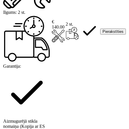
Ilgums:
2 st.
€
2 st.
140.00
Pierakstīties
Garantija:
Aizmugurējā stikla
nomaiņa (Kopija ar ES