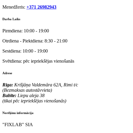
Menedžeris:
+371 26982943
Darba Laiks
Pirmdiena:
10:00 - 19:00
Otrdiena - Piektdiena:
8:30 - 21:00
Sestdiena:
10:00 - 19:00
Svētdiena:
pēc iepriekšējas vienošanās
Adrese
Riga:
Krišjāņa Valdemāra 62A, Rimi t/c
(Bezmaksas autostāvvieta)
Babīte:
Liepu aleja 38
(tikai pēc iepriekšējas vienošanās)
Norēķinu informācija
"FIXLAB" SIA