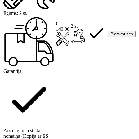
Ilgums:
2 st.
€
2 st.
140.00
Pierakstīties
Garantija:
Aizmugurējā stikla
nomaiņa (Kopija ar ES