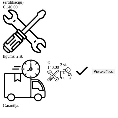
sertifikāciju)
€ 140.00
Ilgums:
2 st.
€
2 st.
140.00
Pierakstīties
Garantija: