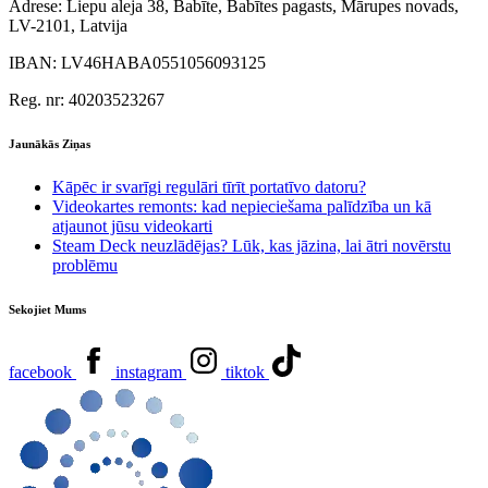
Adrese:
Liepu aleja 38, Babīte, Babītes pagasts, Mārupes novads,
LV-2101, Latvija
IBAN:
LV46HABA0551056093125
Reg. nr:
40203523267
Jaunākās Ziņas
Kāpēc ir svarīgi regulāri tīrīt portatīvo datoru?
Videokartes remonts: kad nepieciešama palīdzība un kā
atjaunot jūsu videokarti
Steam Deck neuzlādējas? Lūk, kas jāzina, lai ātri novērstu
problēmu
Sekojiet Mums
facebook
instagram
tiktok