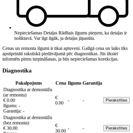
Nepieciešamas Detaļas
Rādītais ilgums pieņem, ka detaļas ir
noliktavā. Var ilgt ilgāk, ja detaļas jāpasūta.
Cenas un remonta ilgumi ir tikai aptuveni. Galīgā cena un laiks tiks
apstiprināti rakstiskā piedāvājumā pēc diagnostikas. Jūs tiksiet
informēts pirms turpināšanas, ja būs nepieciešamas korekcijas.
Diagnostika
Pakalpojums
Cena
Ilgums
Garantija
Diagnostika ar demontāžu
(ar remontu)
€
€ 0.00
-
-
Pierakstīties
0.00
Ilgums:
-
Garantija:
-
Diagnostika ar demontāžu
(bez remonta)
€
€ 30.00
-
-
Pierakstīties
30.00