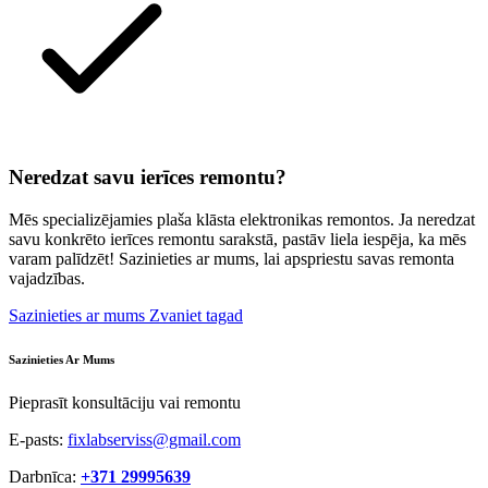
Neredzat savu ierīces remontu?
Mēs specializējamies plaša klāsta elektronikas remontos. Ja neredzat
savu konkrēto ierīces remontu sarakstā, pastāv liela iespēja, ka mēs
varam palīdzēt! Sazinieties ar mums, lai apspriestu savas remonta
vajadzības.
Sazinieties ar mums
Zvaniet tagad
Sazinieties Ar Mums
Pieprasīt konsultāciju vai remontu
E-pasts:
fixlabserviss@gmail.com
Darbnīca:
+371 29995639