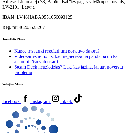
Adrese:
Liepu aleja 38, Babīte, Babītes pagasts, Mārupes novads,
LV-2101, Latvija
IBAN:
LV46HABA0551056093125
Reg. nr:
40203523267
Jaunākās Ziņas
Kāpēc ir svarīgi regulāri tīrīt portatīvo datoru?
Videokartes remonts: kad nepieciešama palīdzība un kā
atjaunot jūsu videokarti
Steam Deck neuzlādējas? Lūk, kas jāzina, lai ātri novērstu
problēmu
Sekojiet Mums
facebook
instagram
tiktok