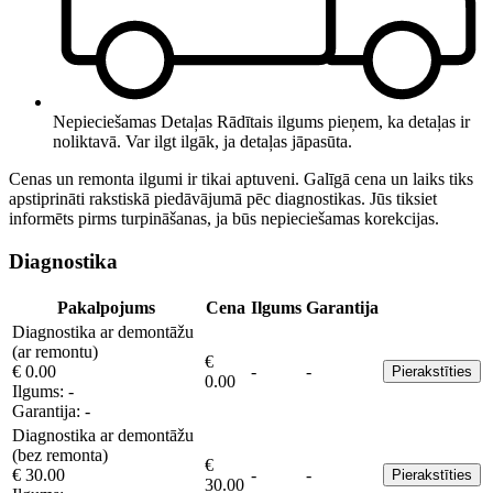
Nepieciešamas Detaļas
Rādītais ilgums pieņem, ka detaļas ir
noliktavā. Var ilgt ilgāk, ja detaļas jāpasūta.
Cenas un remonta ilgumi ir tikai aptuveni. Galīgā cena un laiks tiks
apstiprināti rakstiskā piedāvājumā pēc diagnostikas. Jūs tiksiet
informēts pirms turpināšanas, ja būs nepieciešamas korekcijas.
Diagnostika
Pakalpojums
Cena
Ilgums
Garantija
Diagnostika ar demontāžu
(ar remontu)
€
€ 0.00
-
-
Pierakstīties
0.00
Ilgums:
-
Garantija:
-
Diagnostika ar demontāžu
(bez remonta)
€
€ 30.00
-
-
Pierakstīties
30.00