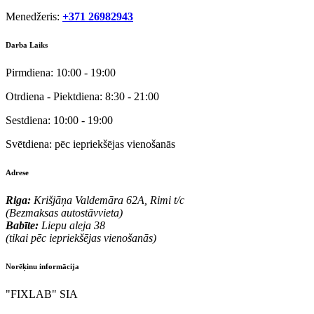
Menedžeris:
+371 26982943
Darba Laiks
Pirmdiena:
10:00 - 19:00
Otrdiena - Piektdiena:
8:30 - 21:00
Sestdiena:
10:00 - 19:00
Svētdiena:
pēc iepriekšējas vienošanās
Adrese
Riga:
Krišjāņa Valdemāra 62A, Rimi t/c
(Bezmaksas autostāvvieta)
Babīte:
Liepu aleja 38
(tikai pēc iepriekšējas vienošanās)
Norēķinu informācija
"FIXLAB" SIA