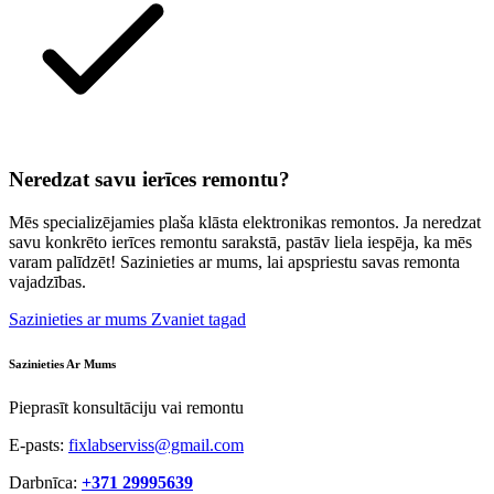
Neredzat savu ierīces remontu?
Mēs specializējamies plaša klāsta elektronikas remontos. Ja neredzat
savu konkrēto ierīces remontu sarakstā, pastāv liela iespēja, ka mēs
varam palīdzēt! Sazinieties ar mums, lai apspriestu savas remonta
vajadzības.
Sazinieties ar mums
Zvaniet tagad
Sazinieties Ar Mums
Pieprasīt konsultāciju vai remontu
E-pasts:
fixlabserviss@gmail.com
Darbnīca:
+371 29995639