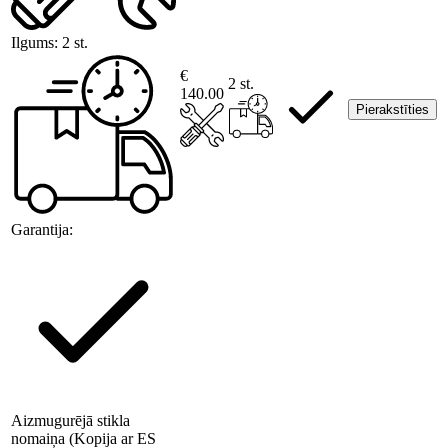
Ilgums:
2 st.
€
2 st.
140.00
Pierakstīties
Garantija:
Aizmugurējā stikla
nomaiņa (Kopija ar ES