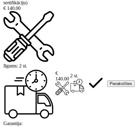
sertifikāciju)
€ 140.00
Ilgums:
2 st.
€
2 st.
140.00
Pierakstīties
Garantija: