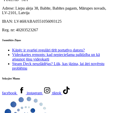
Adrese:
Liepu aleja 38, Babīte, Babītes pagasts, Mārupes novads,
LV-2101, Latvija
IBAN:
LV46HABA0551056093125
Reg. nr:
40203523267
Jaunākās Ziņas
Kāpēc ir svarīgi regulāri tīrīt portatīvo datoru?
Videokartes remonts: kad nepieciešama palīdzība un kā
atjaunot jūsu videokarti
Steam Deck neuzlādējas? Lūk, kas jāzina, lai ātri novērstu
problēmu
Sekojiet Mums
facebook
instagram
tiktok