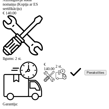
nomaiņa (Kopija ar ES
sertifikāciju)
€ 140.00
Ilgums:
2 st.
€
2 st.
140.00
Pierakstīties
Garantija: