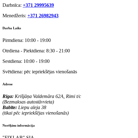
Darbnīca:
+371 29995639
Menedžeris:
+371 26982943
Darba Laiks
Pirmdiena:
10:00 - 19:00
Otrdiena - Piektdiena:
8:30 - 21:00
Sestdiena:
10:00 - 19:00
Svētdiena:
pēc iepriekšējas vienošanās
Adrese
Riga:
Krišjāņa Valdemāra 62A, Rimi t/c
(Bezmaksas autostāvvieta)
Babīte:
Liepu aleja 38
(tikai pēc iepriekšējas vienošanās)
Norēķinu informācija
"FIXLAB" SIA