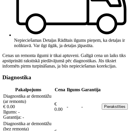
Nepieciešamas Detaļas
Rādītais ilgums pieņem, ka detaļas ir
noliktavā. Var ilgt ilgāk, ja detaļas jāpasūta.
Cenas un remonta ilgumi ir tikai aptuveni. Galīgā cena un laiks tiks
apstiprināti rakstiskā piedāvājumā pēc diagnostikas. Jūs tiksiet
informēts pirms turpināšanas, ja būs nepieciešamas korekcijas.
Diagnostika
Pakalpojums
Cena
Ilgums
Garantija
Diagnostika ar demontāžu
(ar remontu)
€
€ 0.00
-
-
Pierakstīties
0.00
Ilgums:
-
Garantija:
-
Diagnostika ar demontāžu
(bez remonta)