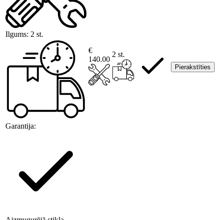
Ilgums:
2 st.
€
2 st.
140.00
Pierakstīties
Garantija:
Aizmugurējā stikla