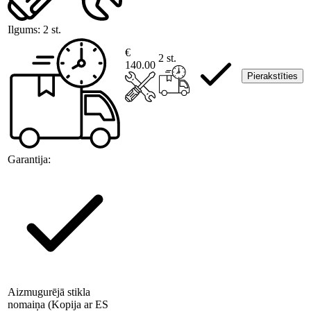
Ilgums:
2 st.
€
2 st.
140.00
Pierakstīties
Garantija:
Aizmugurējā stikla
nomaiņa (Kopija ar ES