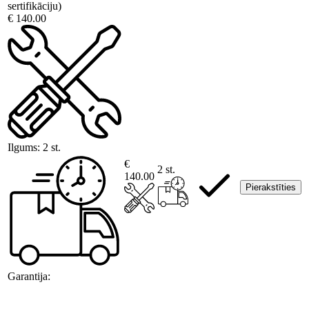
sertifikāciju)
€ 140.00
Ilgums:
2 st.
€
2 st.
140.00
Pierakstīties
Garantija: