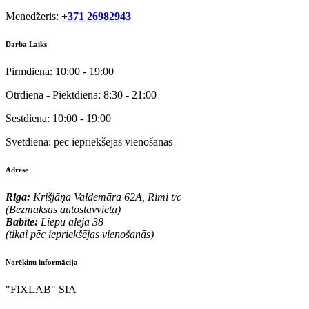
Menedžeris:
+371 26982943
Darba Laiks
Pirmdiena:
10:00 - 19:00
Otrdiena - Piektdiena:
8:30 - 21:00
Sestdiena:
10:00 - 19:00
Svētdiena:
pēc iepriekšējas vienošanās
Adrese
Riga:
Krišjāņa Valdemāra 62A, Rimi t/c
(Bezmaksas autostāvvieta)
Babīte:
Liepu aleja 38
(tikai pēc iepriekšējas vienošanās)
Norēķinu informācija
"FIXLAB" SIA