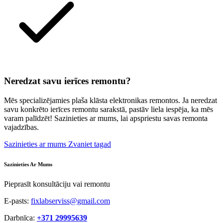
Neredzat savu ierīces remontu?
Mēs specializējamies plaša klāsta elektronikas remontos. Ja neredzat
savu konkrēto ierīces remontu sarakstā, pastāv liela iespēja, ka mēs
varam palīdzēt! Sazinieties ar mums, lai apspriestu savas remonta
vajadzības.
Sazinieties ar mums
Zvaniet tagad
Sazinieties Ar Mums
Pieprasīt konsultāciju vai remontu
E-pasts:
fixlabserviss@gmail.com
Darbnīca:
+371 29995639