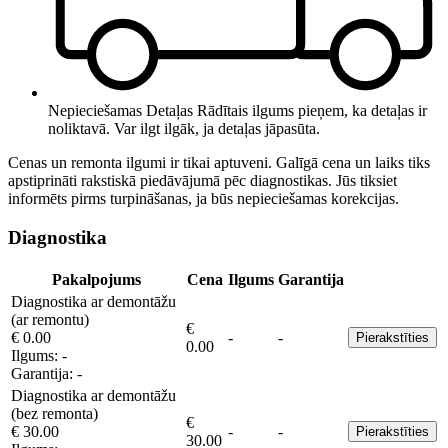
Nepieciešamas Detaļas
Rādītais ilgums pieņem, ka detaļas ir
noliktavā. Var ilgt ilgāk, ja detaļas jāpasūta.
Cenas un remonta ilgumi ir tikai aptuveni. Galīgā cena un laiks tiks
apstiprināti rakstiskā piedāvājumā pēc diagnostikas. Jūs tiksiet
informēts pirms turpināšanas, ja būs nepieciešamas korekcijas.
Diagnostika
Pakalpojums
Cena
Ilgums
Garantija
Diagnostika ar demontāžu
(ar remontu)
€
€ 0.00
-
-
Pierakstīties
0.00
Ilgums:
-
Garantija:
-
Diagnostika ar demontāžu
(bez remonta)
€
€ 30.00
-
-
Pierakstīties
30.00