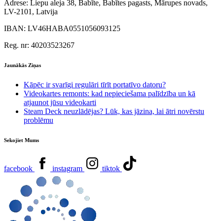
Adrese:
Liepu aleja 38, Babīte, Babītes pagasts, Mārupes novads,
LV-2101, Latvija
IBAN:
LV46HABA0551056093125
Reg. nr:
40203523267
Jaunākās Ziņas
Kāpēc ir svarīgi regulāri tīrīt portatīvo datoru?
Videokartes remonts: kad nepieciešama palīdzība un kā
atjaunot jūsu videokarti
Steam Deck neuzlādējas? Lūk, kas jāzina, lai ātri novērstu
problēmu
Sekojiet Mums
facebook
instagram
tiktok