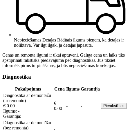
Nepieciešamas Detaļas
Rādītais ilgums pieņem, ka detaļas ir
noliktavā. Var ilgt ilgāk, ja detaļas jāpasūta.
Cenas un remonta ilgumi ir tikai aptuveni. Galīgā cena un laiks tiks
apstiprināti rakstiskā piedāvājumā pēc diagnostikas. Jūs tiksiet
informēts pirms turpināšanas, ja būs nepieciešamas korekcijas.
Diagnostika
Pakalpojums
Cena
Ilgums
Garantija
Diagnostika ar demontāžu
(ar remontu)
€
€ 0.00
-
-
Pierakstīties
0.00
Ilgums:
-
Garantija:
-
Diagnostika ar demontāžu
(bez remonta)