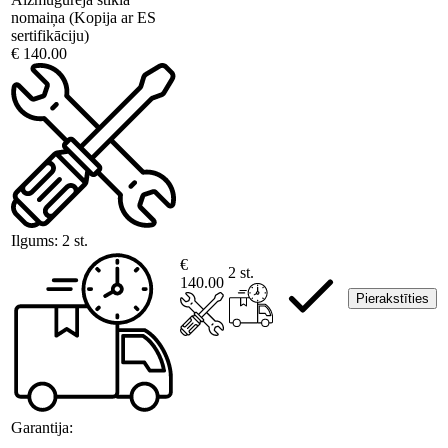
nomaiņa (Kopija ar ES
sertifikāciju)
€ 140.00
Ilgums:
2 st.
€
2 st.
140.00
Pierakstīties
Garantija: