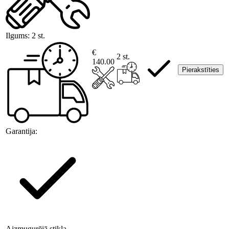
Ilgums:
2 st.
€
2 st.
140.00
Pierakstīties
Garantija:
Aizmugurējā stikla