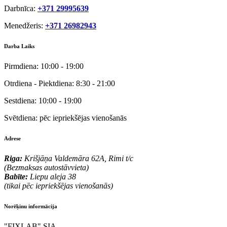
Darbnīca:
+371 29995639
Menedžeris:
+371 26982943
Darba Laiks
Pirmdiena:
10:00 - 19:00
Otrdiena - Piektdiena:
8:30 - 21:00
Sestdiena:
10:00 - 19:00
Svētdiena:
pēc iepriekšējas vienošanās
Adrese
Riga:
Krišjāņa Valdemāra 62A, Rimi t/c
(Bezmaksas autostāvvieta)
Babīte:
Liepu aleja 38
(tikai pēc iepriekšējas vienošanās)
Norēķinu informācija
"FIXLAB" SIA