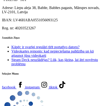
Adrese:
Liepu aleja 38, Babīte, Babītes pagasts, Mārupes novads,
LV-2101, Latvija
IBAN:
LV46HABA0551056093125
Reg. nr:
40203523267
Jaunākās Ziņas
Kāpēc ir svarīgi regulāri tīrīt portatīvo datoru?
Videokartes remonts: kad nepieciešama palīdzība un kā
atjaunot jūsu videokarti
Steam Deck neuzlādējas? Lūk, kas jāzina, lai ātri novērstu
problēmu
Sekojiet Mums
facebook
instagram
tiktok