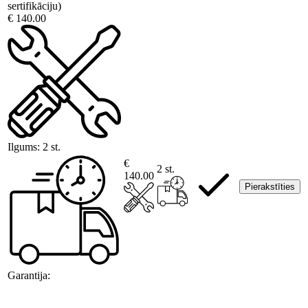
sertifikāciju)
€ 140.00
Ilgums:
2 st.
€
2 st.
140.00
Pierakstīties
Garantija: