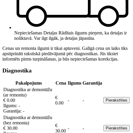
Nepieciešamas Detaļas
Rādītais ilgums pieņem, ka detaļas ir
noliktavā. Var ilgt ilgāk, ja detaļas jāpasūta.
Cenas un remonta ilgumi ir tikai aptuveni. Galīgā cena un laiks tiks
apstiprināti rakstiskā piedāvājumā pēc diagnostikas. Jūs tiksiet
informēts pirms turpināšanas, ja būs nepieciešamas korekcijas.
Diagnostika
Pakalpojums
Cena
Ilgums
Garantija
Diagnostika ar demontāžu
(ar remontu)
€
€ 0.00
-
-
Pierakstīties
0.00
Ilgums:
-
Garantija:
-
Diagnostika ar demontāžu
(bez remonta)
€
€ 30.00
-
-
Pierakstīties
30.00