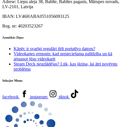
Adrese:
Liepu aleja 38, Babīte, Babītes pagasts, Mārupes novads,
LV-2101, Latvija
IBAN:
LV46HABA0551056093125
Reg. nr:
40203523267
Jaunākās Ziņas
Kāpēc ir svarīgi regulāri tīrīt portatīvo datoru?
Videokartes remonts: kad nepieciešama palīdzība un kā
atjaunot jūsu videokarti
Steam Deck neuzlādējas? Lūk, kas jāzina, lai ātri novērstu
problēmu
Sekojiet Mums
facebook
instagram
tiktok