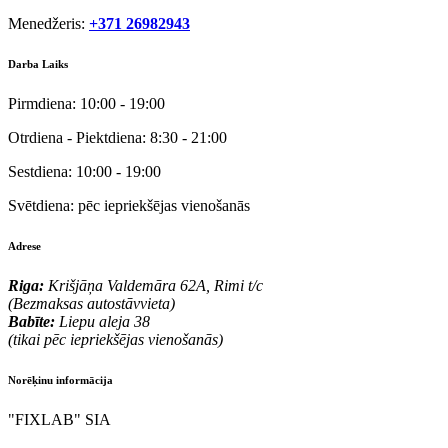
Menedžeris:
+371 26982943
Darba Laiks
Pirmdiena:
10:00 - 19:00
Otrdiena - Piektdiena:
8:30 - 21:00
Sestdiena:
10:00 - 19:00
Svētdiena:
pēc iepriekšējas vienošanās
Adrese
Riga:
Krišjāņa Valdemāra 62A, Rimi t/c
(Bezmaksas autostāvvieta)
Babīte:
Liepu aleja 38
(tikai pēc iepriekšējas vienošanās)
Norēķinu informācija
"FIXLAB" SIA