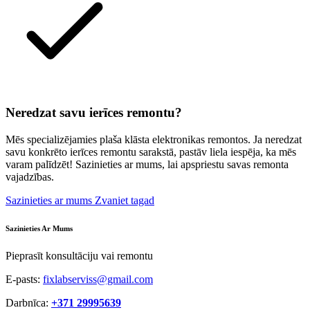
Neredzat savu ierīces remontu?
Mēs specializējamies plaša klāsta elektronikas remontos. Ja neredzat
savu konkrēto ierīces remontu sarakstā, pastāv liela iespēja, ka mēs
varam palīdzēt! Sazinieties ar mums, lai apspriestu savas remonta
vajadzības.
Sazinieties ar mums
Zvaniet tagad
Sazinieties Ar Mums
Pieprasīt konsultāciju vai remontu
E-pasts:
fixlabserviss@gmail.com
Darbnīca:
+371 29995639