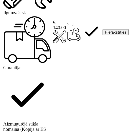
Ilgums:
2 st.
€
2 st.
140.00
Pierakstīties
Garantija:
Aizmugurējā stikla
nomaiņa (Kopija ar ES