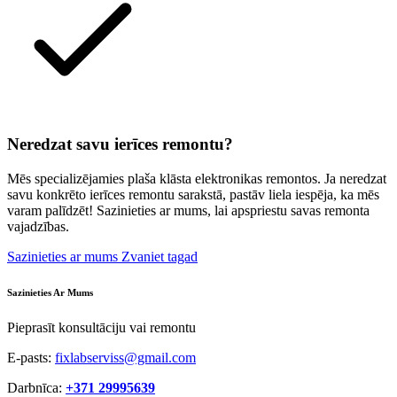
Neredzat savu ierīces remontu?
Mēs specializējamies plaša klāsta elektronikas remontos. Ja neredzat
savu konkrēto ierīces remontu sarakstā, pastāv liela iespēja, ka mēs
varam palīdzēt! Sazinieties ar mums, lai apspriestu savas remonta
vajadzības.
Sazinieties ar mums
Zvaniet tagad
Sazinieties Ar Mums
Pieprasīt konsultāciju vai remontu
E-pasts:
fixlabserviss@gmail.com
Darbnīca:
+371 29995639