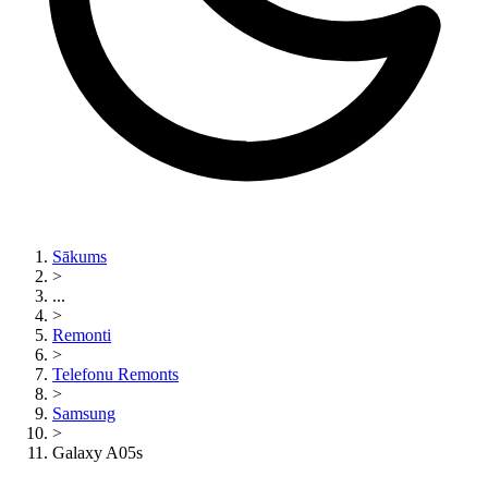
Sākums
>
...
>
Remonti
>
Telefonu Remonts
>
Samsung
>
Galaxy A05s