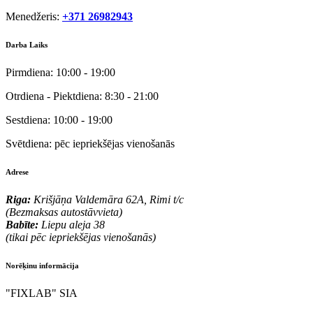
Menedžeris:
+371 26982943
Darba Laiks
Pirmdiena:
10:00 - 19:00
Otrdiena - Piektdiena:
8:30 - 21:00
Sestdiena:
10:00 - 19:00
Svētdiena:
pēc iepriekšējas vienošanās
Adrese
Riga:
Krišjāņa Valdemāra 62A, Rimi t/c
(Bezmaksas autostāvvieta)
Babīte:
Liepu aleja 38
(tikai pēc iepriekšējas vienošanās)
Norēķinu informācija
"FIXLAB" SIA