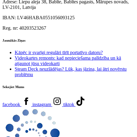
Adrese:
Liepu aleja 38, Babīte, Babītes pagasts, Mārupes novads,
LV-2101, Latvija
IBAN:
LV46HABA0551056093125
Reg. nr:
40203523267
Jaunākās Ziņas
Kāpēc ir svarīgi regulāri tīrīt portatīvo datoru?
Videokartes remonts: kad nepieciešama palīdzība un kā
atjaunot jūsu videokarti
Steam Deck neuzlādējas? Lūk, kas jāzina, lai ātri novērstu
problēmu
Sekojiet Mums
facebook
instagram
tiktok