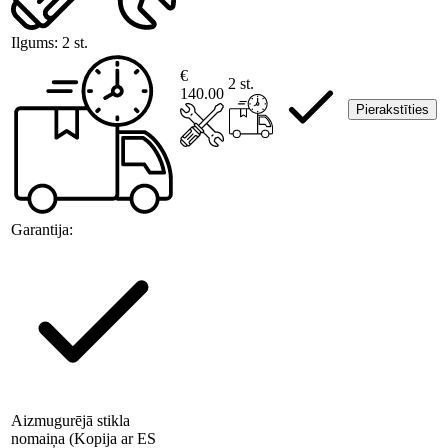
Ilgums:
2 st.
€
2 st.
140.00
Pierakstīties
Garantija:
Aizmugurējā stikla
nomaiņa (Kopija ar ES