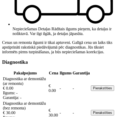
Nepieciešamas Detaļas
Rādītais ilgums pieņem, ka detaļas ir
noliktavā. Var ilgt ilgāk, ja detaļas jāpasūta.
Cenas un remonta ilgumi ir tikai aptuveni. Galīgā cena un laiks tiks
apstiprināti rakstiskā piedāvājumā pēc diagnostikas. Jūs tiksiet
informēts pirms turpināšanas, ja būs nepieciešamas korekcijas.
Diagnostika
Pakalpojums
Cena
Ilgums
Garantija
Diagnostika ar demontāžu
(ar remontu)
€
€ 0.00
-
-
Pierakstīties
0.00
Ilgums:
-
Garantija:
-
Diagnostika ar demontāžu
(bez remonta)
€
€ 30.00
-
-
Pierakstīties
30.00