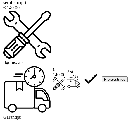
sertifikāciju)
€ 140.00
Ilgums:
2 st.
€
2 st.
140.00
Pierakstīties
Garantija: