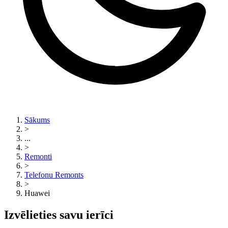
Sākums
>
...
>
Remonti
>
Telefonu Remonts
>
Huawei
Izvēlieties savu ierīci