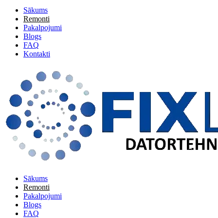
Sākums
Remonti
Pakalpojumi
Blogs
FAQ
Kontakti
Sākums
Remonti
Pakalpojumi
Blogs
FAQ