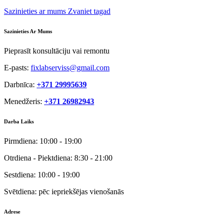
Sazinieties ar mums
Zvaniet tagad
Sazinieties Ar Mums
Pieprasīt konsultāciju vai remontu
E-pasts:
fixlabserviss@gmail.com
Darbnīca:
+371 29995639
Menedžeris:
+371 26982943
Darba Laiks
Pirmdiena:
10:00 - 19:00
Otrdiena - Piektdiena:
8:30 - 21:00
Sestdiena:
10:00 - 19:00
Svētdiena:
pēc iepriekšējas vienošanās
Adrese