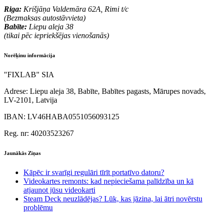
Riga:
Krišjāņa Valdemāra 62A, Rimi t/c
(Bezmaksas autostāvvieta)
Babīte:
Liepu aleja 38
(tikai pēc iepriekšējas vienošanās)
Norēķinu informācija
"FIXLAB" SIA
Adrese:
Liepu aleja 38, Babīte, Babītes pagasts, Mārupes novads,
LV-2101, Latvija
IBAN:
LV46HABA0551056093125
Reg. nr:
40203523267
Jaunākās Ziņas
Kāpēc ir svarīgi regulāri tīrīt portatīvo datoru?
Videokartes remonts: kad nepieciešama palīdzība un kā
atjaunot jūsu videokarti
Steam Deck neuzlādējas? Lūk, kas jāzina, lai ātri novērstu
problēmu