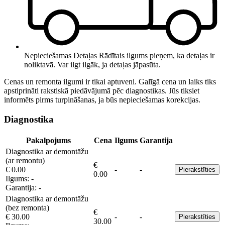
Nepieciešamas Detaļas
Rādītais ilgums pieņem, ka detaļas ir
noliktavā. Var ilgt ilgāk, ja detaļas jāpasūta.
Cenas un remonta ilgumi ir tikai aptuveni. Galīgā cena un laiks tiks
apstiprināti rakstiskā piedāvājumā pēc diagnostikas. Jūs tiksiet
informēts pirms turpināšanas, ja būs nepieciešamas korekcijas.
Diagnostika
Pakalpojums
Cena
Ilgums
Garantija
Diagnostika ar demontāžu
(ar remontu)
€
€ 0.00
-
-
Pierakstīties
0.00
Ilgums:
-
Garantija:
-
Diagnostika ar demontāžu
(bez remonta)
€
€ 30.00
-
-
Pierakstīties
30.00