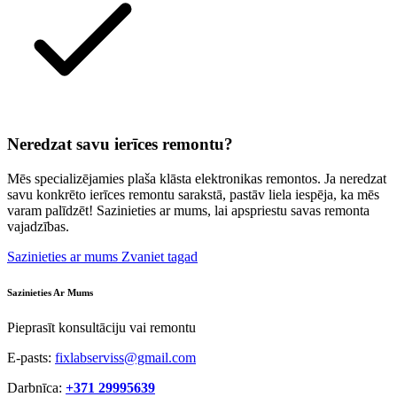
Neredzat savu ierīces remontu?
Mēs specializējamies plaša klāsta elektronikas remontos. Ja neredzat
savu konkrēto ierīces remontu sarakstā, pastāv liela iespēja, ka mēs
varam palīdzēt! Sazinieties ar mums, lai apspriestu savas remonta
vajadzības.
Sazinieties ar mums
Zvaniet tagad
Sazinieties Ar Mums
Pieprasīt konsultāciju vai remontu
E-pasts:
fixlabserviss@gmail.com
Darbnīca:
+371 29995639