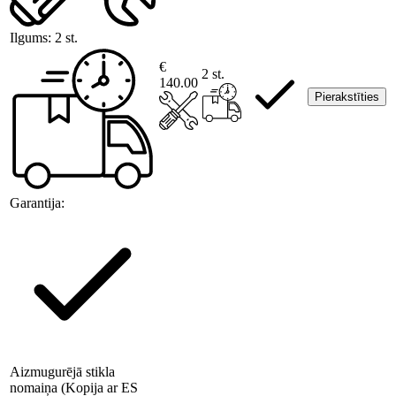
Ilgums:
2 st.
€
2 st.
140.00
Pierakstīties
Garantija:
Aizmugurējā stikla
nomaiņa (Kopija ar ES