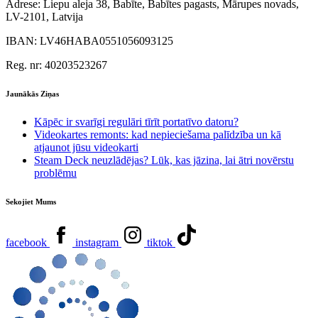
Adrese:
Liepu aleja 38, Babīte, Babītes pagasts, Mārupes novads,
LV-2101, Latvija
IBAN:
LV46HABA0551056093125
Reg. nr:
40203523267
Jaunākās Ziņas
Kāpēc ir svarīgi regulāri tīrīt portatīvo datoru?
Videokartes remonts: kad nepieciešama palīdzība un kā
atjaunot jūsu videokarti
Steam Deck neuzlādējas? Lūk, kas jāzina, lai ātri novērstu
problēmu
Sekojiet Mums
facebook
instagram
tiktok