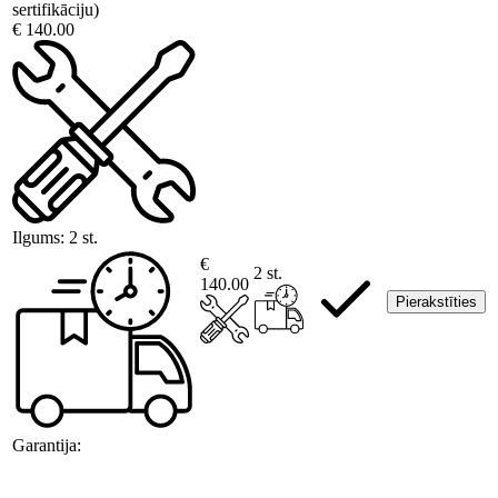
sertifikāciju)
€ 140.00
Ilgums:
2 st.
€
2 st.
140.00
Pierakstīties
Garantija: