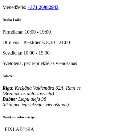
Menedžeris:
+371 26982943
Darba Laiks
Pirmdiena:
10:00 - 19:00
Otrdiena - Piektdiena:
8:30 - 21:00
Sestdiena:
10:00 - 19:00
Svētdiena:
pēc iepriekšējas vienošanās
Adrese
Riga:
Krišjāņa Valdemāra 62A, Rimi t/c
(Bezmaksas autostāvvieta)
Babīte:
Liepu aleja 38
(tikai pēc iepriekšējas vienošanās)
Norēķinu informācija
"FIXLAB" SIA