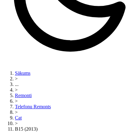
Sākums
>
...
>
Remonti
>
Telefonu Remonts
>
Cat
>
B15 (2013)