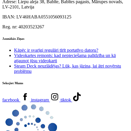
Adrese:
Liepu aleja 38, Babīte, Babītes pagasts, Mārupes novads,
LV-2101, Latvija
IBAN:
LV46HABA0551056093125
Reg. nr:
40203523267
Jaunākās Ziņas
Kāpēc ir svarīgi regulāri tīrīt portatīvo datoru?
Videokartes remonts: kad nepieciešama palīdzība un kā
atjaunot jūsu videokarti
Steam Deck neuzlādējas? Lūk, kas jāzina, lai ātri novērstu
problēmu
Sekojiet Mums
facebook
instagram
tiktok