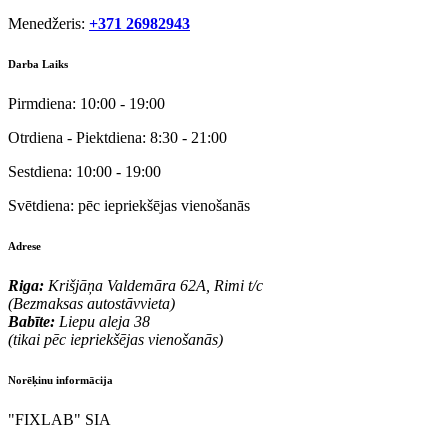
Menedžeris:
+371 26982943
Darba Laiks
Pirmdiena:
10:00 - 19:00
Otrdiena - Piektdiena:
8:30 - 21:00
Sestdiena:
10:00 - 19:00
Svētdiena:
pēc iepriekšējas vienošanās
Adrese
Riga:
Krišjāņa Valdemāra 62A, Rimi t/c
(Bezmaksas autostāvvieta)
Babīte:
Liepu aleja 38
(tikai pēc iepriekšējas vienošanās)
Norēķinu informācija
"FIXLAB" SIA