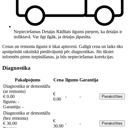
Nepieciešamas Detaļas
Rādītais ilgums pieņem, ka detaļas ir
noliktavā. Var ilgt ilgāk, ja detaļas jāpasūta.
Cenas un remonta ilgumi ir tikai aptuveni. Galīgā cena un laiks tiks
apstiprināti rakstiskā piedāvājumā pēc diagnostikas. Jūs tiksiet
informēts pirms turpināšanas, ja būs nepieciešamas korekcijas.
Diagnostika
Pakalpojums
Cena
Ilgums
Garantija
Diagnostika ar demontāžu
(ar remontu)
€
€ 0.00
-
-
Pierakstīties
0.00
Ilgums:
-
Garantija:
-
Diagnostika ar demontāžu
(bez remonta)
€
€ 30.00
-
-
Pierakstīties
30.00