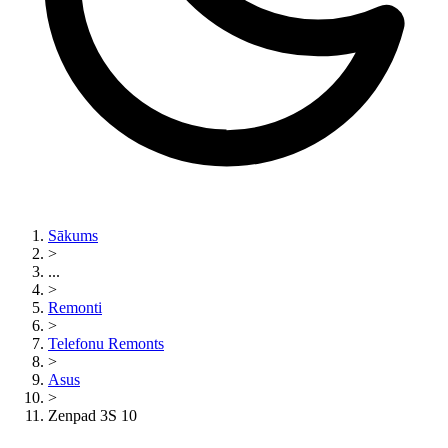
Sākums
>
...
>
Remonti
>
Telefonu Remonts
>
Asus
>
Zenpad 3S 10