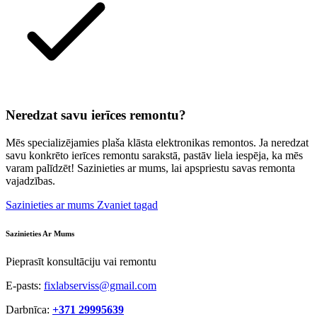
Neredzat savu ierīces remontu?
Mēs specializējamies plaša klāsta elektronikas remontos. Ja neredzat
savu konkrēto ierīces remontu sarakstā, pastāv liela iespēja, ka mēs
varam palīdzēt! Sazinieties ar mums, lai apspriestu savas remonta
vajadzības.
Sazinieties ar mums
Zvaniet tagad
Sazinieties Ar Mums
Pieprasīt konsultāciju vai remontu
E-pasts:
fixlabserviss@gmail.com
Darbnīca:
+371 29995639