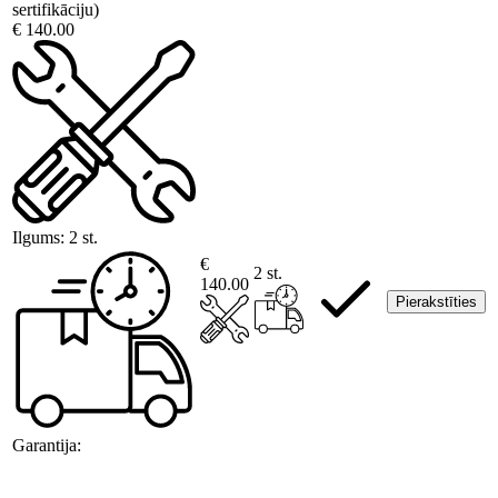
sertifikāciju)
€ 140.00
Ilgums:
2 st.
€
2 st.
140.00
Pierakstīties
Garantija: