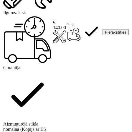
Ilgums:
2 st.
€
2 st.
140.00
Pierakstīties
Garantija:
Aizmugurējā stikla
nomaiņa (Kopija ar ES