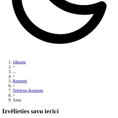
Sākums
>
...
>
Remonti
>
Telefonu Remonts
>
Asus
Izvēlieties savu ierīci