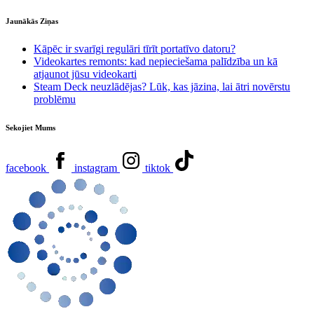
Jaunākās Ziņas
Kāpēc ir svarīgi regulāri tīrīt portatīvo datoru?
Videokartes remonts: kad nepieciešama palīdzība un kā
atjaunot jūsu videokarti
Steam Deck neuzlādējas? Lūk, kas jāzina, lai ātri novērstu
problēmu
Sekojiet Mums
facebook
instagram
tiktok