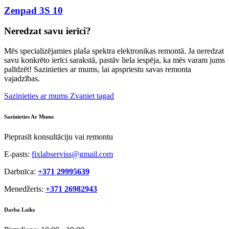
Zenpad 3S 10
Neredzat savu ierīci?
Mēs specializējamies plaša spektra elektronikas remontā. Ja neredzat
savu konkrēto ierīci sarakstā, pastāv liela iespēja, ka mēs varam jums
palīdzēt! Sazinieties ar mums, lai apspriestu savas remonta
vajadzības.
Sazinieties ar mums
Zvaniet tagad
Sazinieties Ar Mums
Pieprasīt konsultāciju vai remontu
E-pasts:
fixlabserviss@gmail.com
Darbnīca:
+371 29995639
Menedžeris:
+371 26982943
Darba Laiks