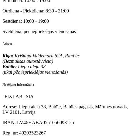
Pirmdiena:
10:00 - 19:00
Otrdiena - Piektdiena:
8:30 - 21:00
Sestdiena:
10:00 - 19:00
Svētdiena:
pēc iepriekšējas vienošanās
Adrese
Riga:
Krišjāņa Valdemāra 62A, Rimi t/c
(Bezmaksas autostāvvieta)
Babīte:
Liepu aleja 38
(tikai pēc iepriekšējas vienošanās)
Norēķinu informācija
"FIXLAB" SIA
Adrese:
Liepu aleja 38, Babīte, Babītes pagasts, Mārupes novads,
LV-2101, Latvija
IBAN:
LV46HABA0551056093125
Reg. nr:
40203523267