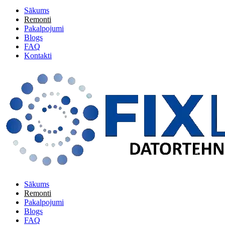
Sākums
Remonti
Pakalpojumi
Blogs
FAQ
Kontakti
Sākums
Remonti
Pakalpojumi
Blogs
FAQ