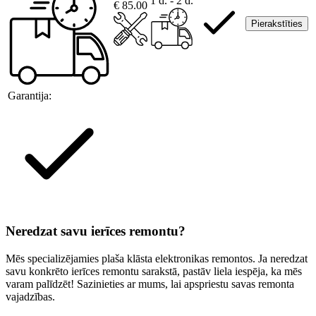
1 d. - 2 d.
€ 85.00
Pierakstīties
Garantija:
Neredzat savu ierīces remontu?
Mēs specializējamies plaša klāsta elektronikas remontos. Ja neredzat
savu konkrēto ierīces remontu sarakstā, pastāv liela iespēja, ka mēs
varam palīdzēt! Sazinieties ar mums, lai apspriestu savas remonta
vajadzības.