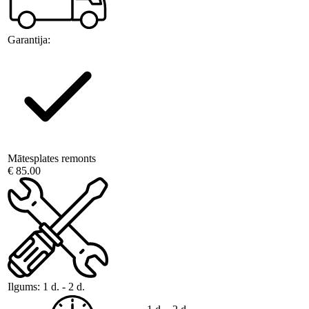
Garantija:
Mātesplates remonts
€ 85.00
Ilgums:
1 d. - 2 d.