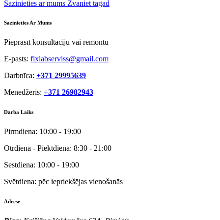
Sazinieties ar mums
Zvaniet tagad
Sazinieties Ar Mums
Pieprasīt konsultāciju vai remontu
E-pasts:
fixlabserviss@gmail.com
Darbnīca:
+371 29995639
Menedžeris:
+371 26982943
Darba Laiks
Pirmdiena:
10:00 - 19:00
Otrdiena - Piektdiena:
8:30 - 21:00
Sestdiena:
10:00 - 19:00
Svētdiena:
pēc iepriekšējas vienošanās
Adrese