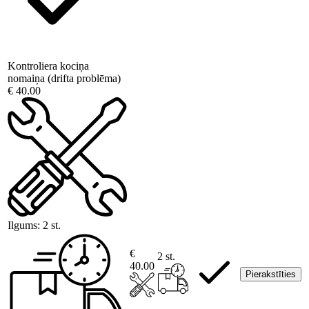
Kontroliera kociņa
nomaiņa (drifta problēma)
€ 40.00
Ilgums:
2 st.
€
2 st.
40.00
Pierakstīties