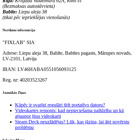
Riga:
Krišjāņa Valdemāra 62A, Rimi t/c
(Bezmaksas autostāvvieta)
Babīte:
Liepu aleja 38
(tikai pēc iepriekšējas vienošanās)
Norēķinu informācija
"FIXLAB" SIA
Adrese:
Liepu aleja 38, Babīte, Babītes pagasts, Mārupes novads,
LV-2101, Latvija
IBAN:
LV46HABA0551056093125
Reg. nr:
40203523267
Jaunākās Ziņas
Kāpēc ir svarīgi regulāri tīrīt portatīvo datoru?
Videokartes remonts: kad nepieciešama palīdzība un kā
atjaunot jūsu videokarti
Steam Deck neuzlādējas? Lūk, kas jāzina, lai ātri novērstu
problēmu