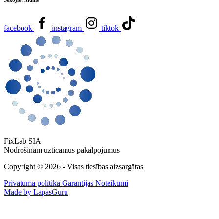
Sekojiet Mums
facebook
instagram
tiktok
FixLab SIA
Nodrošinām uzticamus pakalpojumus
Copyright © 2026 - Visas tiesības aizsargātas
Privātuma politika
Garantijas Noteikumi
Made by LapasGuru