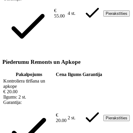
€
4 st.
Pierakstīties
55.00
Piederumu Remonts un Apkope
Pakalpojums
Cena
Ilgums
Garantija
Kontroliera tīrīšana un
apkope
€ 20.00
Ilgums:
2 st.
Garantija:
€
2 st.
Pierakstīties
20.00