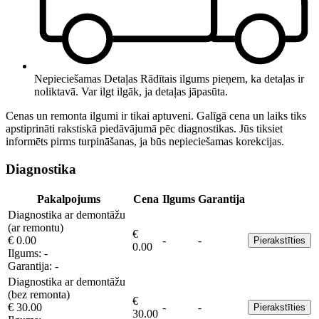
Nepieciešamas Detaļas
Rādītais ilgums pieņem, ka detaļas ir
noliktavā. Var ilgt ilgāk, ja detaļas jāpasūta.
Cenas un remonta ilgumi ir tikai aptuveni. Galīgā cena un laiks tiks
apstiprināti rakstiskā piedāvājumā pēc diagnostikas. Jūs tiksiet
informēts pirms turpināšanas, ja būs nepieciešamas korekcijas.
Diagnostika
Pakalpojums
Cena
Ilgums
Garantija
Diagnostika ar demontāžu
(ar remontu)
€
€ 0.00
-
-
Pierakstīties
0.00
Ilgums:
-
Garantija:
-
Diagnostika ar demontāžu
(bez remonta)
€
€ 30.00
-
-
Pierakstīties
30.00