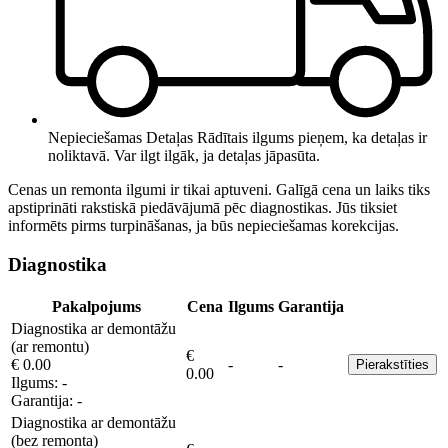
Nepieciešamas Detaļas
Rādītais ilgums pieņem, ka detaļas ir
noliktavā. Var ilgt ilgāk, ja detaļas jāpasūta.
Cenas un remonta ilgumi ir tikai aptuveni. Galīgā cena un laiks tiks
apstiprināti rakstiskā piedāvājumā pēc diagnostikas. Jūs tiksiet
informēts pirms turpināšanas, ja būs nepieciešamas korekcijas.
Diagnostika
Pakalpojums
Cena
Ilgums
Garantija
Diagnostika ar demontāžu
(ar remontu)
€
€ 0.00
-
-
Pierakstīties
0.00
Ilgums:
-
Garantija:
-
Diagnostika ar demontāžu
(bez remonta)