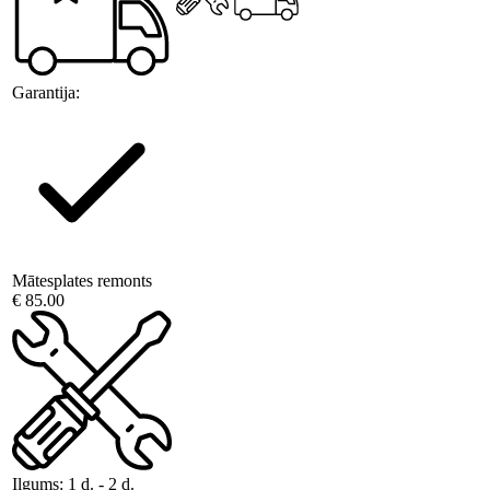
Garantija:
Mātesplates remonts
€ 85.00
Ilgums:
1 d. - 2 d.