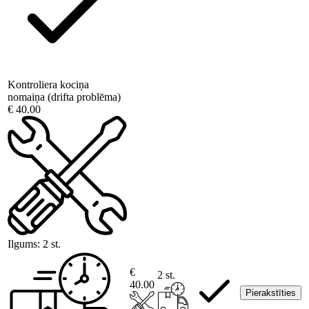
Kontroliera kociņa
nomaiņa (drifta problēma)
€ 40.00
Ilgums:
2 st.
€
2 st.
40.00
Pierakstīties