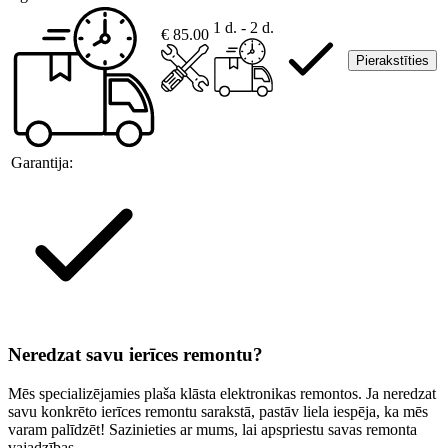
1 d. - 2 d.
€ 85.00
Pierakstīties
Garantija:
Neredzat savu ierīces remontu?
Mēs specializējamies plaša klāsta elektronikas remontos. Ja neredzat
savu konkrēto ierīces remontu sarakstā, pastāv liela iespēja, ka mēs
varam palīdzēt! Sazinieties ar mums, lai apspriestu savas remonta
vajadzības.