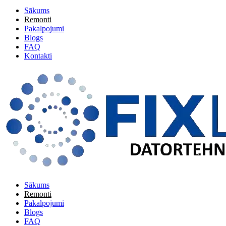
Sākums
Remonti
Pakalpojumi
Blogs
FAQ
Kontakti
Sākums
Remonti
Pakalpojumi
Blogs
FAQ