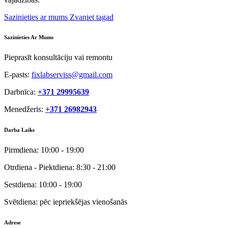
Sazinieties ar mums
Zvaniet tagad
Sazinieties Ar Mums
Pieprasīt konsultāciju vai remontu
E-pasts:
fixlabserviss@gmail.com
Darbnīca:
+371 29995639
Menedžeris:
+371 26982943
Darba Laiks
Pirmdiena:
10:00 - 19:00
Otrdiena - Piektdiena:
8:30 - 21:00
Sestdiena:
10:00 - 19:00
Svētdiena:
pēc iepriekšējas vienošanās
Adrese