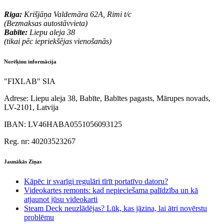
Riga:
Krišjāņa Valdemāra 62A, Rimi t/c
(Bezmaksas autostāvvieta)
Babīte:
Liepu aleja 38
(tikai pēc iepriekšējas vienošanās)
Norēķinu informācija
"FIXLAB" SIA
Adrese:
Liepu aleja 38, Babīte, Babītes pagasts, Mārupes novads,
LV-2101, Latvija
IBAN:
LV46HABA0551056093125
Reg. nr:
40203523267
Jaunākās Ziņas
Kāpēc ir svarīgi regulāri tīrīt portatīvo datoru?
Videokartes remonts: kad nepieciešama palīdzība un kā
atjaunot jūsu videokarti
Steam Deck neuzlādējas? Lūk, kas jāzina, lai ātri novērstu
problēmu