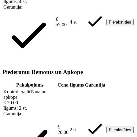
Ilgums:
4 st.
Garantija:
€
4 st.
Pierakstīties
55.00
Piederumu Remonts un Apkope
Pakalpojums
Cena
Ilgums
Garantija
Kontroliera tīrīšana un
apkope
€ 20.00
Ilgums:
2 st.
Garantija:
€
2 st.
Pierakstīties
20.00