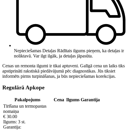
Nepieciešamas Detaļas
Rādītais ilgums pieņem, ka detaļas ir
noliktavā. Var ilgt ilgāk, ja detaļas jāpasūta.
Cenas un remonta ilgumi ir tikai aptuveni. Galīgā cena un laiks tiks
apstiprināti rakstiskā piedāvājumā pēc diagnostikas. Jūs tiksiet
informēts pirms turpināšanas, ja būs nepieciešamas korekcijas.
Regulārā Apkope
Pakalpojums
Cena
Ilgums
Garantija
Tīrīšana un termopastas
nomaiņa
€ 30.00
Ilgums:
3 st.
Garantija: