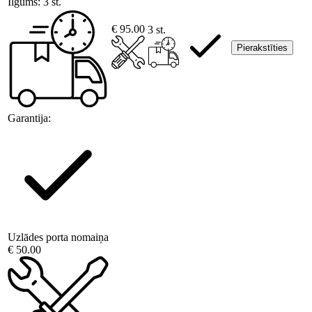
Ilgums:
3 st.
€ 95.00
3 st.
Pierakstīties
Garantija:
Uzlādes porta nomaiņa
€ 50.00