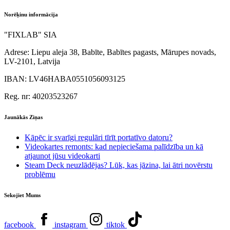
Norēķinu informācija
"FIXLAB" SIA
Adrese:
Liepu aleja 38, Babīte, Babītes pagasts, Mārupes novads,
LV-2101, Latvija
IBAN:
LV46HABA0551056093125
Reg. nr:
40203523267
Jaunākās Ziņas
Kāpēc ir svarīgi regulāri tīrīt portatīvo datoru?
Videokartes remonts: kad nepieciešama palīdzība un kā
atjaunot jūsu videokarti
Steam Deck neuzlādējas? Lūk, kas jāzina, lai ātri novērstu
problēmu
Sekojiet Mums
facebook
instagram
tiktok