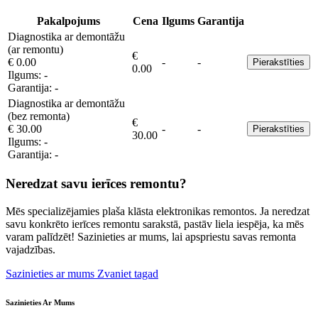
Pakalpojums
Cena
Ilgums
Garantija
Diagnostika ar demontāžu
(ar remontu)
€
€ 0.00
-
-
Pierakstīties
0.00
Ilgums:
-
Garantija:
-
Diagnostika ar demontāžu
(bez remonta)
€
€ 30.00
-
-
Pierakstīties
30.00
Ilgums:
-
Garantija:
-
Neredzat savu ierīces remontu?
Mēs specializējamies plaša klāsta elektronikas remontos. Ja neredzat
savu konkrēto ierīces remontu sarakstā, pastāv liela iespēja, ka mēs
varam palīdzēt! Sazinieties ar mums, lai apspriestu savas remonta
vajadzības.
Sazinieties ar mums
Zvaniet tagad
Sazinieties Ar Mums