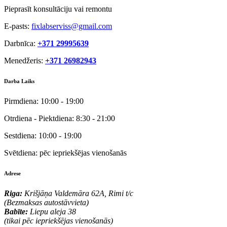
Pieprasīt konsultāciju vai remontu
E-pasts:
fixlabserviss@gmail.com
Darbnīca:
+371 29995639
Menedžeris:
+371 26982943
Darba Laiks
Pirmdiena:
10:00 - 19:00
Otrdiena - Piektdiena:
8:30 - 21:00
Sestdiena:
10:00 - 19:00
Svētdiena:
pēc iepriekšējas vienošanās
Adrese
Riga:
Krišjāņa Valdemāra 62A, Rimi t/c
(Bezmaksas autostāvvieta)
Babīte:
Liepu aleja 38
(tikai pēc iepriekšējas vienošanās)