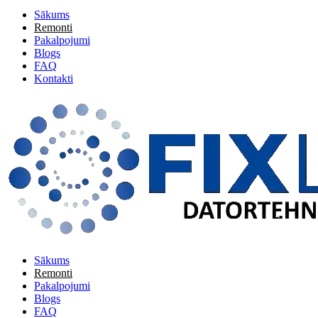
Sākums
Remonti
Pakalpojumi
Blogs
FAQ
Kontakti
Sākums
Remonti
Pakalpojumi
Blogs
FAQ