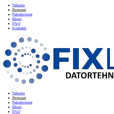
Sākums
Remonti
Pakalpojumi
Blogs
FAQ
Kontakti
Sākums
Remonti
Pakalpojumi
Blogs
FAQ