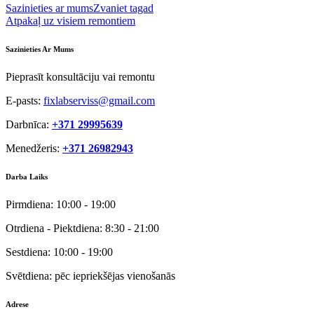
Sazinieties ar mums
Zvaniet tagad
Atpakaļ uz visiem remontiem
Sazinieties Ar Mums
Pieprasīt konsultāciju vai remontu
E-pasts:
fixlabserviss@gmail.com
Darbnīca:
+371 29995639
Menedžeris:
+371 26982943
Darba Laiks
Pirmdiena:
10:00 - 19:00
Otrdiena - Piektdiena:
8:30 - 21:00
Sestdiena:
10:00 - 19:00
Svētdiena:
pēc iepriekšējas vienošanās
Adrese