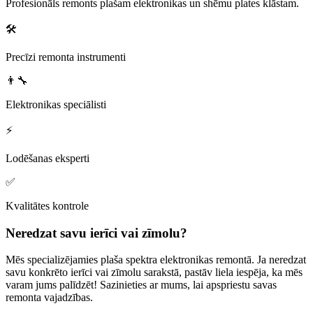
Profesionāls remonts plašam elektronikas un shēmu plates klāstam.
🛠️
Precīzi remonta instrumenti
👨‍🔧
Elektronikas speciālisti
⚡
Lodēšanas eksperti
✅
Kvalitātes kontrole
Neredzat savu ierīci vai zīmolu?
Mēs specializējamies plaša spektra elektronikas remontā. Ja neredzat
savu konkrēto ierīci vai zīmolu sarakstā, pastāv liela iespēja, ka mēs
varam jums palīdzēt! Sazinieties ar mums, lai apspriestu savas
remonta vajadzības.