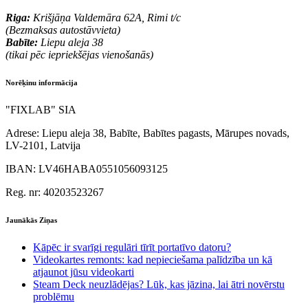
Riga:
Krišjāņa Valdemāra 62A, Rimi t/c
(Bezmaksas autostāvvieta)
Babīte:
Liepu aleja 38
(tikai pēc iepriekšējas vienošanās)
Norēķinu informācija
"FIXLAB" SIA
Adrese:
Liepu aleja 38, Babīte, Babītes pagasts, Mārupes novads,
LV-2101, Latvija
IBAN:
LV46HABA0551056093125
Reg. nr:
40203523267
Jaunākās Ziņas
Kāpēc ir svarīgi regulāri tīrīt portatīvo datoru?
Videokartes remonts: kad nepieciešama palīdzība un kā
atjaunot jūsu videokarti
Steam Deck neuzlādējas? Lūk, kas jāzina, lai ātri novērstu
problēmu