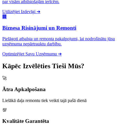
par visām atbilstošajām ierīcēm.
Utilizējiet Izdevīgi
➔
🏢
Biznesa Risinājumi un Remonti
Pielāgoti atbalsta un remonta pakalpojumi, lai nodrošinātu jūsu
uzņēmuma nepārtrauktu darbību.
Optimizējiet Savu Uzņēmumu
➔
Kāpēc Izvēlēties Tieši Mūs?
🚀
Ātra Apkalpošana
Lielākā daļa remontu tiek veikti tajā pašā dienā
💯
Kvalitāte Garantēta