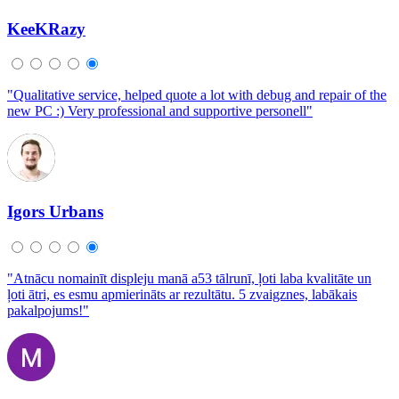
KeeKRazy
"Qualitative service, helped quote a lot with debug and repair of the
new PC :) Very professional and supportive personell"
Igors Urbans
"Atnācu nomainīt displeju manā a53 tālrunī, ļoti laba kvalitāte un
ļoti ātri, es esmu apmierināts ar rezultātu. 5 zvaigznes, labākais
pakalpojums!"