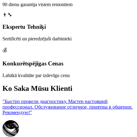
90 dienu garantija visiem remontiem
👨‍🔧
Ekspertu Tehniķi
Sertificēti un pieredzējuši darbinieki
💰
Konkurētspējīgas Cenas
Labākā kvalitāte par izdevīgu cenu
Ko Saka Mūsu Klienti
"Быстро провели диагностику. Мастер настоящий
профессионал. Обслуживание отличное, приятны в общении.
Рекомендую!"