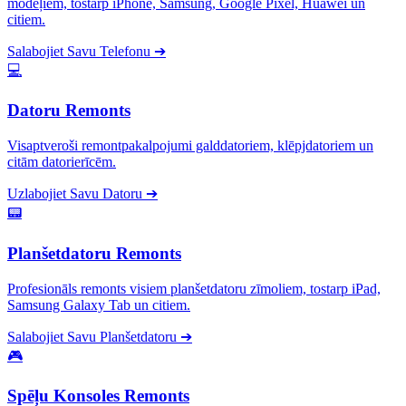
modeļiem, tostarp iPhone, Samsung, Google Pixel, Huawei un
citiem.
Salabojiet Savu Telefonu
➔
💻
Datoru Remonts
Visaptveroši remontpakalpojumi galddatoriem, klēpjdatoriem un
citām datorierīcēm.
Uzlabojiet Savu Datoru
➔
📟
Planšetdatoru Remonts
Profesionāls remonts visiem planšetdatoru zīmoliem, tostarp iPad,
Samsung Galaxy Tab un citiem.
Salabojiet Savu Planšetdatoru
➔
🎮
Spēļu Konsoles Remonts