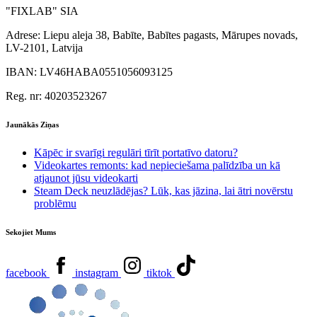
"FIXLAB" SIA
Adrese:
Liepu aleja 38, Babīte, Babītes pagasts, Mārupes novads,
LV-2101, Latvija
IBAN:
LV46HABA0551056093125
Reg. nr:
40203523267
Jaunākās Ziņas
Kāpēc ir svarīgi regulāri tīrīt portatīvo datoru?
Videokartes remonts: kad nepieciešama palīdzība un kā
atjaunot jūsu videokarti
Steam Deck neuzlādējas? Lūk, kas jāzina, lai ātri novērstu
problēmu
Sekojiet Mums
facebook
instagram
tiktok