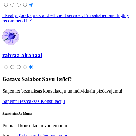
"Really good, quick and efficient service . I’m satisfied and highly
recommend it :)"
zahraa alrahaal
Gatavs Salabot Savu Ierīci?
Saņemiet bezmaksas konsultāciju un individuālu piedāvājumu!
Saņemt Bezmaksas Konsultāciju
Sazinieties Ar Mums
Pieprasīt konsultāciju vai remontu
E-pasts:
fixlabserviss@gmail.com