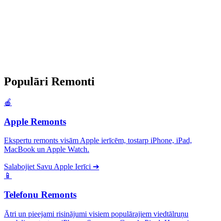
Populāri
Remonti
🍎
Apple Remonts
Ekspertu remonts visām Apple ierīcēm, tostarp iPhone, iPad,
MacBook un Apple Watch.
Salabojiet Savu Apple Ierīci
➔
📱
Telefonu Remonts
Ātri un pieejami risinājumi visiem populārajiem viedtālruņu