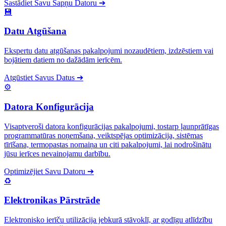
Sastādiet Savu Sapņu Datoru
➔
💾
Datu Atgūšana
Ekspertu datu atgūšanas pakalpojumi nozaudētiem, izdzēstiem vai
bojātiem datiem no dažādām ierīcēm.
Atgūstiet Savus Datus
➔
⚙️
Datora Konfigurācija
Visaptveroši datora konfigurācijas pakalpojumi, tostarp ļaunprātīgas
programmatūras noņemšana, veiktspējas optimizācija, sistēmas
tīrīšana, termopastas nomaiņa un citi pakalpojumi, lai nodrošinātu
jūsu ierīces nevainojamu darbību.
Optimizējiet Savu Datoru
➔
♻️
Elektronikas Pārstrāde
Elektronisko ierīču utilizācija jebkurā stāvoklī, ar godīgu atlīdzību