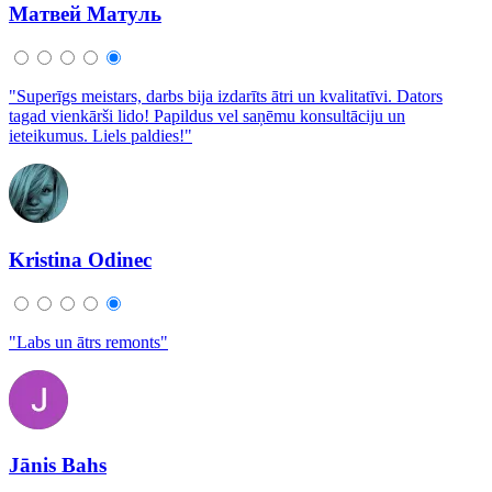
Матвей Матуль
"Superīgs meistars, darbs bija izdarīts ātri un kvalitatīvi. Dators
tagad vienkārši lido! Papildus vel saņēmu konsultāciju un
ieteikumus. Liels paldies!"
Kristina Odinec
"Labs un ātrs remonts"
Jānis Bahs