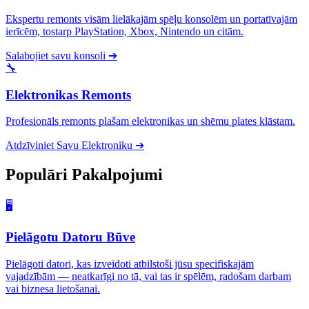
Ekspertu remonts visām lielākajām spēļu konsolēm un portatīvajām
ierīcēm, tostarp PlayStation, Xbox, Nintendo un citām.
Salabojiet savu konsoli
➔
🔧
Elektronikas Remonts
Profesionāls remonts plašam elektronikas un shēmu plates klāstam.
Atdzīviniet Savu Elektroniku
➔
Populāri
Pakalpojumi
🖥️
Pielāgotu Datoru Būve
Pielāgoti datori, kas izveidoti atbilstoši jūsu specifiskajām
vajadzībām — neatkarīgi no tā, vai tas ir spēlēm, radošam darbam
vai biznesa lietošanai.