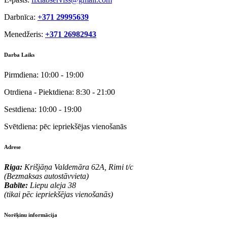
Darbnīca:
+371 29995639
Menedžeris:
+371 26982943
Darba Laiks
Pirmdiena:
10:00 - 19:00
Otrdiena - Piektdiena:
8:30 - 21:00
Sestdiena:
10:00 - 19:00
Svētdiena:
pēc iepriekšējas vienošanās
Adrese
Riga:
Krišjāņa Valdemāra 62A, Rimi t/c
(Bezmaksas autostāvvieta)
Babīte:
Liepu aleja 38
(tikai pēc iepriekšējas vienošanās)
Norēķinu informācija