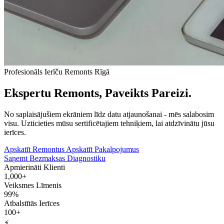
Profesionāls Ierīču Remonts Rīgā
Ekspertu Remonts, Paveikts Pareizi.
No saplaisājušiem ekrāniem līdz datu atjaunošanai - mēs salabosim
visu. Uzticieties mūsu sertificētajiem tehniķiem, lai atdzīvinātu jūsu
ierīces.
Apskatīt Remontus
Apskatīt Pakalpojumus
Saņemt Bezmaksas Diagnostiku
Apmierināti Klienti
1,000+
Veiksmes Līmenis
99%
Atbalstītās Ierīces
100+
⚡