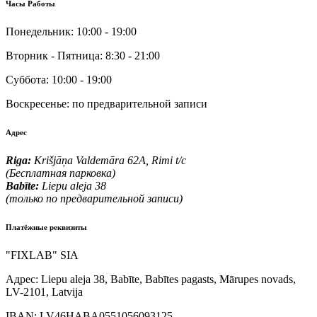
Часы Работы
Понедельник:
10:00 - 19:00
Вторник - Пятница:
8:30 - 21:00
Суббота:
10:00 - 19:00
Воскресенье:
по предварительной записи
Адрес
Riga:
Krišjāņa Valdemāra 62A, Rimi t/c
(Бесплатная парковка)
Babīte:
Liepu aleja 38
(только по предварительной записи)
Платёжные реквизиты
"FIXLAB" SIA
Адрес:
Liepu aleja 38, Babīte, Babītes pagasts, Mārupes novads,
LV-2101, Latvija
IBAN:
LV46HABA0551056093125