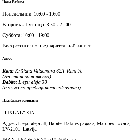
Часы Работы
Понедельник:
10:00 - 19:00
Вторник - Пятница:
8:30 - 21:00
Суббота:
10:00 - 19:00
Воскресенье:
по предварительной записи
Адрес
Riga:
Krišjāņa Valdemāra 62A, Rimi t/c
(Бесплатная парковка)
Babīte:
Liepu aleja 38
(только по предварительной записи)
Платёжные реквизиты
"FIXLAB" SIA
Адрес:
Liepu aleja 38, Babīte, Babītes pagasts, Mārupes novads,
LV-2101, Latvija
IBAN:
LV46HABA0551056093125