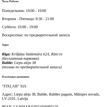
Часы Работы
Понедельник:
10:00 - 19:00
Вторник - Пятница:
8:30 - 21:00
Суббота:
10:00 - 19:00
Воскресенье:
по предварительной записи
Адрес
Riga:
Krišjāņa Valdemāra 62A, Rimi t/c
(Бесплатная парковка)
Babīte:
Liepu aleja 38
(только по предварительной записи)
Платёжные реквизиты
"FIXLAB" SIA
Адрес:
Liepu aleja 38, Babīte, Babītes pagasts, Mārupes novads,
LV-2101, Latvija
IBAN:
LV46HABA0551056093125