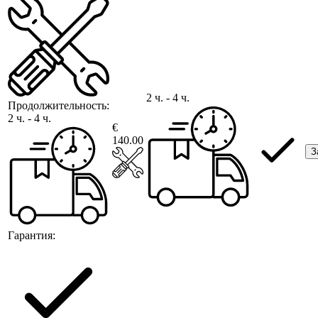
2 ч. - 4 ч.
Продолжительность:
2 ч. - 4 ч.
€
140.00
З
Гарантия: