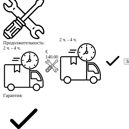
2 ч. - 4 ч.
Продолжительность:
2 ч. - 4 ч.
€
140.00
З
Гарантия: