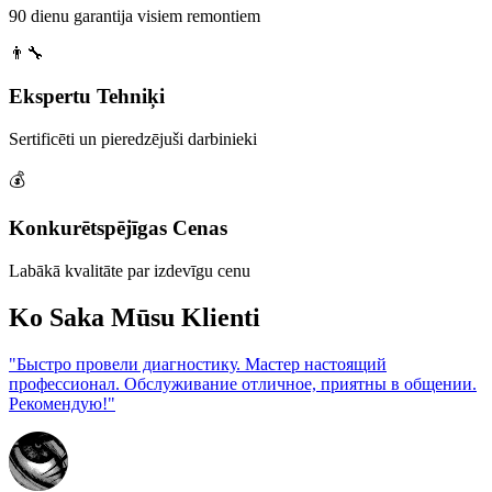
90 dienu garantija visiem remontiem
👨‍🔧
Ekspertu Tehniķi
Sertificēti un pieredzējuši darbinieki
💰
Konkurētspējīgas Cenas
Labākā kvalitāte par izdevīgu cenu
Ko Saka Mūsu Klienti
"Быстро провели диагностику. Мастер настоящий
профессионал. Обслуживание отличное, приятны в общении.
Рекомендую!"