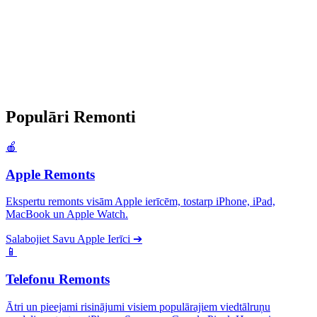
Populāri
Remonti
🍎
Apple Remonts
Ekspertu remonts visām Apple ierīcēm, tostarp iPhone, iPad,
MacBook un Apple Watch.
Salabojiet Savu Apple Ierīci
➔
📱
Telefonu Remonts
Ātri un pieejami risinājumi visiem populārajiem viedtālruņu