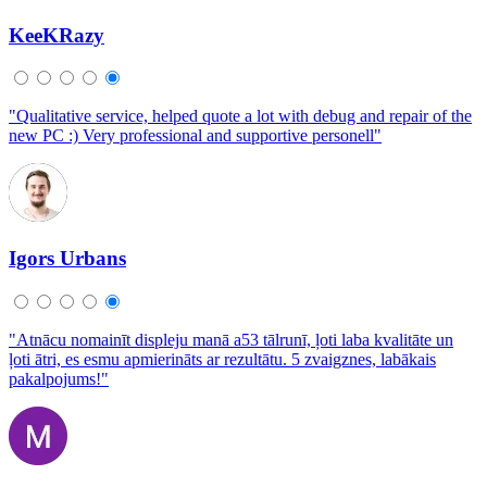
KeeKRazy
"Qualitative service, helped quote a lot with debug and repair of the
new PC :) Very professional and supportive personell"
Igors Urbans
"Atnācu nomainīt displeju manā a53 tālrunī, ļoti laba kvalitāte un
ļoti ātri, es esmu apmierināts ar rezultātu. 5 zvaigznes, labākais
pakalpojums!"