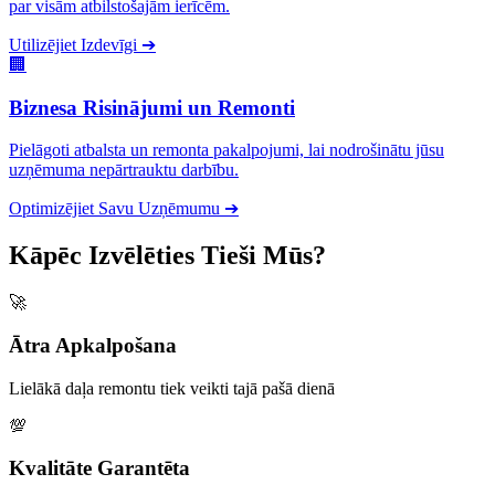
par visām atbilstošajām ierīcēm.
Utilizējiet Izdevīgi
➔
🏢
Biznesa Risinājumi un Remonti
Pielāgoti atbalsta un remonta pakalpojumi, lai nodrošinātu jūsu
uzņēmuma nepārtrauktu darbību.
Optimizējiet Savu Uzņēmumu
➔
Kāpēc Izvēlēties Tieši Mūs?
🚀
Ātra Apkalpošana
Lielākā daļa remontu tiek veikti tajā pašā dienā
💯
Kvalitāte Garantēta