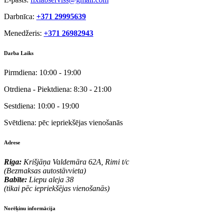
Darbnīca:
+371 29995639
Menedžeris:
+371 26982943
Darba Laiks
Pirmdiena:
10:00 - 19:00
Otrdiena - Piektdiena:
8:30 - 21:00
Sestdiena:
10:00 - 19:00
Svētdiena:
pēc iepriekšējas vienošanās
Adrese
Riga:
Krišjāņa Valdemāra 62A, Rimi t/c
(Bezmaksas autostāvvieta)
Babīte:
Liepu aleja 38
(tikai pēc iepriekšējas vienošanās)
Norēķinu informācija