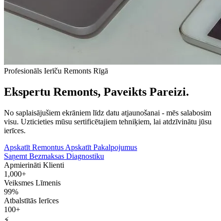
Profesionāls Ierīču Remonts Rīgā
Ekspertu Remonts, Paveikts Pareizi.
No saplaisājušiem ekrāniem līdz datu atjaunošanai - mēs salabosim
visu. Uzticieties mūsu sertificētajiem tehniķiem, lai atdzīvinātu jūsu
ierīces.
Apskatīt Remontus
Apskatīt Pakalpojumus
Saņemt Bezmaksas Diagnostiku
Apmierināti Klienti
1,000+
Veiksmes Līmenis
99%
Atbalstītās Ierīces
100+
⚡