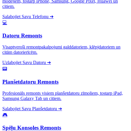
modeļiem, tostarp iPhone, Samsung, Google Pixel, Huawei un
citiem.
Salabojiet Savu Telefonu
➔
💻
Datoru Remonts
Visaptveroši remontpakalpojumi galddatoriem, klēpjdatoriem un
citām datorierīcēm.
Uzlabojiet Savu Datoru
➔
📟
Planšetdatoru Remonts
Profesionāls remonts visiem planšetdatoru zīmoliem, tostarp iPad,
Samsung Galaxy Tab un citiem.
Salabojiet Savu Planšetdatoru
➔
🎮
Spēļu Konsoles Remonts