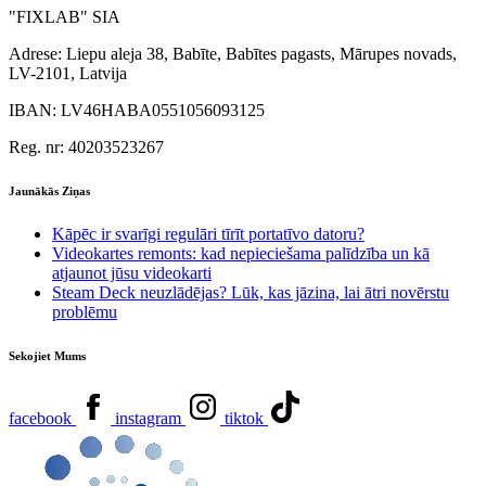
"FIXLAB" SIA
Adrese:
Liepu aleja 38, Babīte, Babītes pagasts, Mārupes novads,
LV-2101, Latvija
IBAN:
LV46HABA0551056093125
Reg. nr:
40203523267
Jaunākās Ziņas
Kāpēc ir svarīgi regulāri tīrīt portatīvo datoru?
Videokartes remonts: kad nepieciešama palīdzība un kā
atjaunot jūsu videokarti
Steam Deck neuzlādējas? Lūk, kas jāzina, lai ātri novērstu
problēmu
Sekojiet Mums
facebook
instagram
tiktok