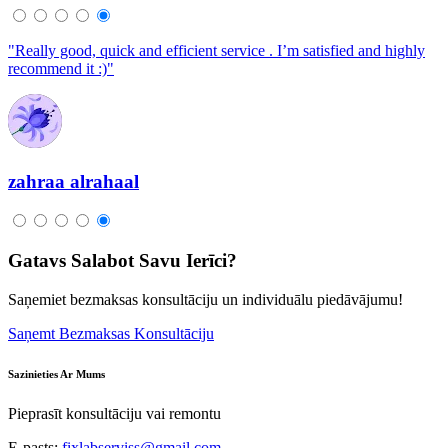
"Really good, quick and efficient service . I’m satisfied and highly
recommend it :)"
zahraa alrahaal
Gatavs Salabot Savu Ierīci?
Saņemiet bezmaksas konsultāciju un individuālu piedāvājumu!
Saņemt Bezmaksas Konsultāciju
Sazinieties Ar Mums
Pieprasīt konsultāciju vai remontu
E-pasts:
fixlabserviss@gmail.com