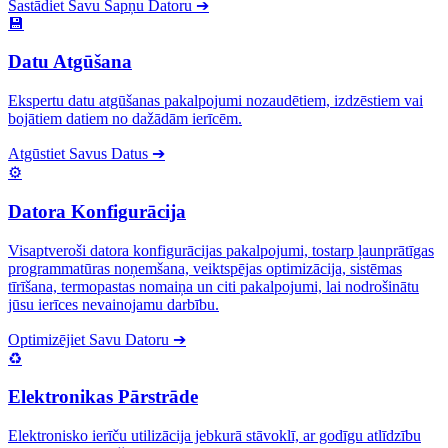
Sastādiet Savu Sapņu Datoru
➔
💾
Datu Atgūšana
Ekspertu datu atgūšanas pakalpojumi nozaudētiem, izdzēstiem vai
bojātiem datiem no dažādām ierīcēm.
Atgūstiet Savus Datus
➔
⚙️
Datora Konfigurācija
Visaptveroši datora konfigurācijas pakalpojumi, tostarp ļaunprātīgas
programmatūras noņemšana, veiktspējas optimizācija, sistēmas
tīrīšana, termopastas nomaiņa un citi pakalpojumi, lai nodrošinātu
jūsu ierīces nevainojamu darbību.
Optimizējiet Savu Datoru
➔
♻️
Elektronikas Pārstrāde
Elektronisko ierīču utilizācija jebkurā stāvoklī, ar godīgu atlīdzību