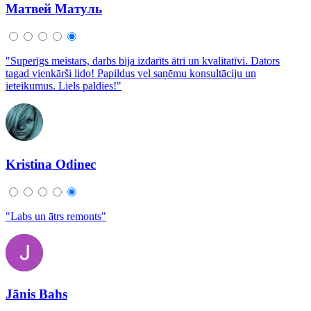
Матвей Матуль
"Superīgs meistars, darbs bija izdarīts ātri un kvalitatīvi. Dators
tagad vienkārši lido! Papildus vel saņēmu konsultāciju un
ieteikumus. Liels paldies!"
Kristina Odinec
"Labs un ātrs remonts"
Jānis Bahs