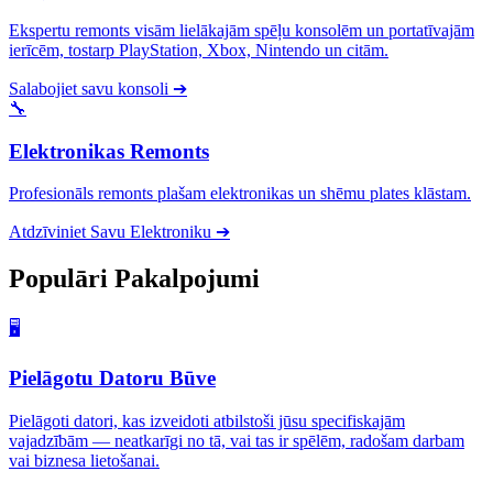
Ekspertu remonts visām lielākajām spēļu konsolēm un portatīvajām
ierīcēm, tostarp PlayStation, Xbox, Nintendo un citām.
Salabojiet savu konsoli
➔
🔧
Elektronikas Remonts
Profesionāls remonts plašam elektronikas un shēmu plates klāstam.
Atdzīviniet Savu Elektroniku
➔
Populāri
Pakalpojumi
🖥️
Pielāgotu Datoru Būve
Pielāgoti datori, kas izveidoti atbilstoši jūsu specifiskajām
vajadzībām — neatkarīgi no tā, vai tas ir spēlēm, radošam darbam
vai biznesa lietošanai.