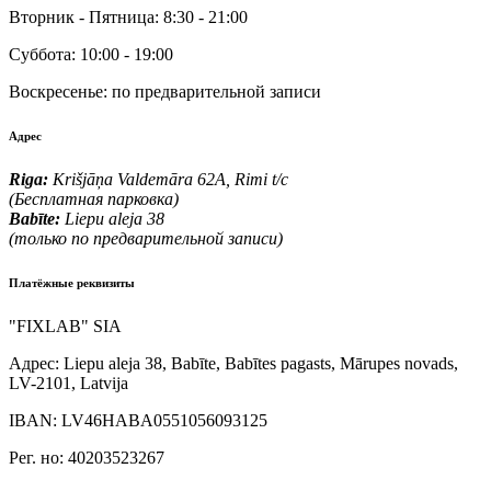
Вторник - Пятница:
8:30 - 21:00
Суббота:
10:00 - 19:00
Воскресенье:
по предварительной записи
Адрес
Riga:
Krišjāņa Valdemāra 62A, Rimi t/c
(Бесплатная парковка)
Babīte:
Liepu aleja 38
(только по предварительной записи)
Платёжные реквизиты
"FIXLAB" SIA
Адрес:
Liepu aleja 38, Babīte, Babītes pagasts, Mārupes novads,
LV-2101, Latvija
IBAN:
LV46HABA0551056093125
Рег. но:
40203523267