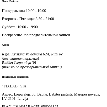
Часы Работы
Понедельник:
10:00 - 19:00
Вторник - Пятница:
8:30 - 21:00
Суббота:
10:00 - 19:00
Воскресенье:
по предварительной записи
Адрес
Riga:
Krišjāņa Valdemāra 62A, Rimi t/c
(Бесплатная парковка)
Babīte:
Liepu aleja 38
(только по предварительной записи)
Платёжные реквизиты
"FIXLAB" SIA
Адрес:
Liepu aleja 38, Babīte, Babītes pagasts, Mārupes novads,
LV-2101, Latvija
IBAN:
LV46HABA0551056093125