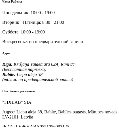
Часы Работы
Понедельник:
10:00 - 19:00
Вторник - Пятница:
8:30 - 21:00
Суббота:
10:00 - 19:00
Воскресенье:
по предварительной записи
Адрес
Riga:
Krišjāņa Valdemāra 62A, Rimi t/c
(Бесплатная парковка)
Babīte:
Liepu aleja 38
(только по предварительной записи)
Платёжные реквизиты
"FIXLAB" SIA
Адрес:
Liepu aleja 38, Babīte, Babītes pagasts, Mārupes novads,
LV-2101, Latvija
IBAN:
LV46HABA0551056093125