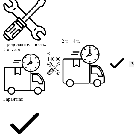
2 ч. - 4 ч.
Продолжительность:
2 ч. - 4 ч.
€
140.00
З
Гарантия: