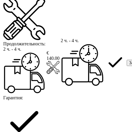
2 ч. - 4 ч.
Продолжительность:
2 ч. - 4 ч.
€
140.00
З
Гарантия: