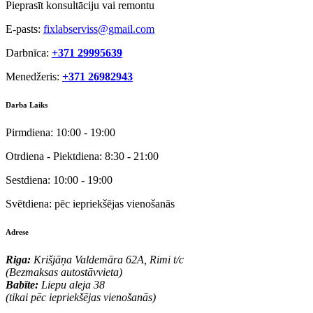
Pieprasīt konsultāciju vai remontu
E-pasts:
fixlabserviss@gmail.com
Darbnīca:
+371 29995639
Menedžeris:
+371 26982943
Darba Laiks
Pirmdiena:
10:00 - 19:00
Otrdiena - Piektdiena:
8:30 - 21:00
Sestdiena:
10:00 - 19:00
Svētdiena:
pēc iepriekšējas vienošanās
Adrese
Riga:
Krišjāņa Valdemāra 62A, Rimi t/c
(Bezmaksas autostāvvieta)
Babīte:
Liepu aleja 38
(tikai pēc iepriekšējas vienošanās)