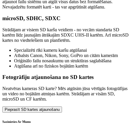
atjaunot failu sistēmu un atgūt visus datus bez formatēšanas.
Nevajadzētu formatēt karti - tas var apgrūtināt atgūšanu.
microSD, SDHC, SDXC
Strādājam ar visiem SD karšu veidiem - no vecām standarta SD
kartēm līdz jaunajām ātrākajām SDXC UHS-II kartēm. Arī microSD
kartes no viedtelešiem un planfietēm.
Specializēti rīki kameru karšu atgūšanai
Atbalsts Canon, Nikon, Sony, GoPro un citām kamerām
Oriģinālo failu nosaukumu un struktūras saglabāšana
Atgūšana arī no fiziskos bojātām kartēm
Fotogrāfiju atjaunošana no SD kartes
Neatvēras kameras SD karte? Mēs atgūsim jūsu vērtīgās fotogrāfijas
un video no bojātām atmiņas kartēm. Strādājam ar visām SD,
microSD un CF kartēm.
Pieprasīt SD kartes atjaunošanu
Sazinieties Ar Mums