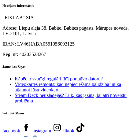
Norēķinu informācija
"FIXLAB" SIA
Adrese:
Liepu aleja 38, Babīte, Babītes pagasts, Mārupes novads,
LV-2101, Latvija
IBAN:
LV46HABA0551056093125
Reg. nr:
40203523267
Jaunākās Ziņas
Kāpēc ir svarīgi regulāri tīrīt portatīvo datoru?
Videokartes remonts: kad nepieciešama palīdzība un kā
atjaunot jūsu videokarti
Steam Deck neuzlādējas? Lūk, kas jāzina, lai ātri novērstu
problēmu
Sekojiet Mums
facebook
instagram
tiktok