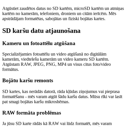
Atgūstiet zaudētos datus no SD kartēm, microSD kartēm un atmiņas
kartēm no kamerām, telefoniem, droniem un citām ierīcēm. Mēs
apstrādājam formatētas, sabojātas un fiziski bojātas kartes.
SD karšu datu atjaunošana
Kameru un fotoattēlu atgūšana
Specializējamies fotoattēlu un video atgūšanā no digitālām
kamerām, viedtelešu kamerām un video kameru SD kartēm.
Atgūstam RAW, JPEG, PNG, MP4 un visus citus foto/video
formātus.
Bojātu karšu remonts
SD kartes, kas nerādās datorā, rāda kļūdas ziņojumus vai pieprasa
formatēšanu - mēs varam atgūt šādu karšu datus. Mūsu rīki var lasīt
pat smagi bojātas karšu mikroshēmas.
RAW formāta problēmas
Ja jūsu SD karte rādās kā RAW vai lūdz formatēt, mēs varam