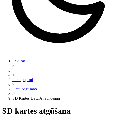
Sākums
>
...
>
Pakalpojumi
>
Datu Atgūšana
>
SD Kartes Datu Atjaunošana
SD kartes atgūšana