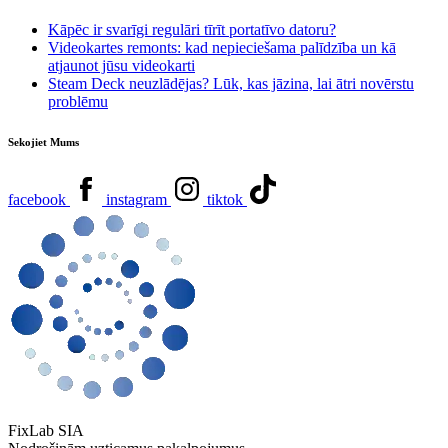
Kāpēc ir svarīgi regulāri tīrīt portatīvo datoru?
Videokartes remonts: kad nepieciešama palīdzība un kā
atjaunot jūsu videokarti
Steam Deck neuzlādējas? Lūk, kas jāzina, lai ātri novērstu
problēmu
Sekojiet Mums
facebook
instagram
tiktok
FixLab SIA