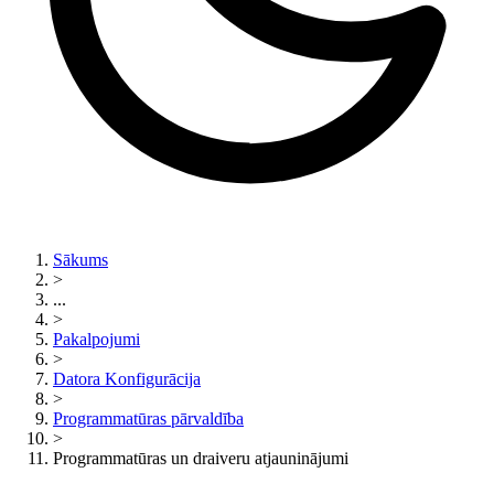
Sākums
>
...
>
Pakalpojumi
>
Datora Konfigurācija
>
Programmatūras pārvaldība
>
Programmatūras un draiveru atjauninājumi