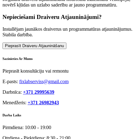
novērš kļūdas un uzlabo saderību ar jauno programmatūru.
Nepieciešami Draiveru Atjauninājumi?
Installējam jaunākos draiverus un programmatūras atjauninājumus.
Stabila darbība.
Pieprasīt Draiveru Atjaunināšanu
Sazinieties Ar Mums
Pieprasīt konsultāciju vai remontu
E-pasts:
fixlabserviss@gmail.com
Darbnīca:
+371 29995639
Menedžeris:
+371 26982943
Darba Laiks
Pirmdiena:
10:00 - 19:00
Otrdiena - Piektdiena:
8:30 - 21:00