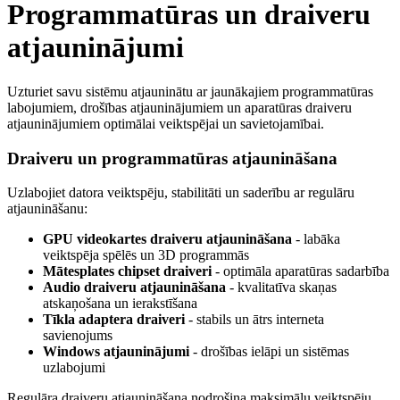
Programmatūras un draiveru
atjauninājumi
Uzturiet savu sistēmu atjauninātu ar jaunākajiem programmatūras
labojumiem, drošības atjauninājumiem un aparatūras draiveru
atjauninājumiem optimālai veiktspējai un savietojamībai.
Draiveru un programmatūras atjaunināšana
Uzlabojiet datora veiktspēju, stabilitāti un saderību ar regulāru
atjaunināšanu:
GPU videokartes draiveru atjaunināšana
- labāka
veiktspēja spēlēs un 3D programmās
Mātesplates chipset draiveri
- optimāla aparatūras sadarbība
Audio draiveru atjaunināšana
- kvalitatīva skaņas
atskaņošana un ierakstīšana
Tīkla adaptera draiveri
- stabils un ātrs interneta
savienojums
Windows atjauninājumi
- drošības ielāpi un sistēmas
uzlabojumi
Regulāra draiveru atjaunināšana nodrošina maksimālu veiktspēju,