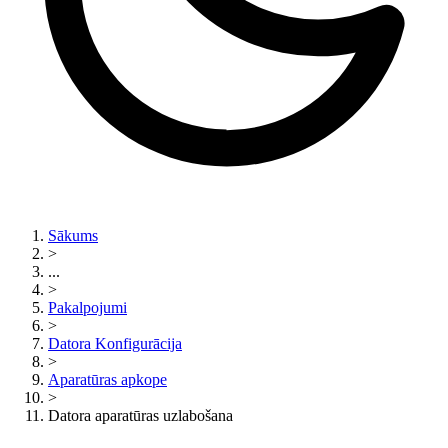
Sākums
>
...
>
Pakalpojumi
>
Datora Konfigurācija
>
Aparatūras apkope
>
Datora aparatūras uzlabošana