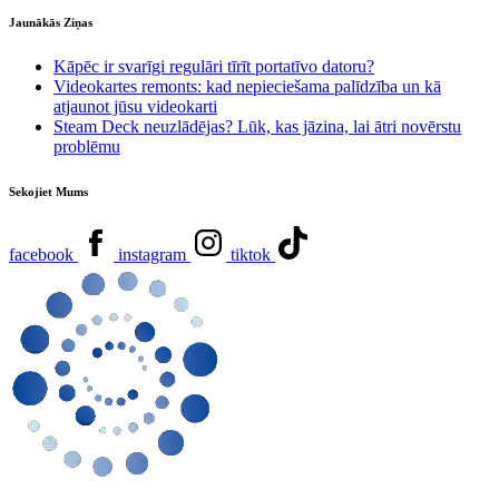
Jaunākās Ziņas
Kāpēc ir svarīgi regulāri tīrīt portatīvo datoru?
Videokartes remonts: kad nepieciešama palīdzība un kā
atjaunot jūsu videokarti
Steam Deck neuzlādējas? Lūk, kas jāzina, lai ātri novērstu
problēmu
Sekojiet Mums
facebook
instagram
tiktok