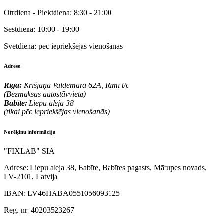
Otrdiena - Piektdiena:
8:30 - 21:00
Sestdiena:
10:00 - 19:00
Svētdiena:
pēc iepriekšējas vienošanās
Adrese
Riga:
Krišjāņa Valdemāra 62A, Rimi t/c
(Bezmaksas autostāvvieta)
Babīte:
Liepu aleja 38
(tikai pēc iepriekšējas vienošanās)
Norēķinu informācija
"FIXLAB" SIA
Adrese:
Liepu aleja 38, Babīte, Babītes pagasts, Mārupes novads,
LV-2101, Latvija
IBAN:
LV46HABA0551056093125
Reg. nr:
40203523267