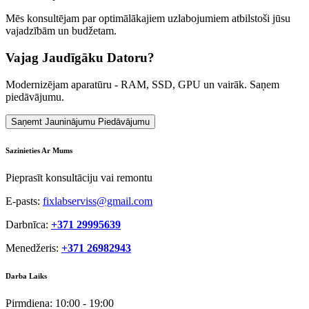
Mēs konsultējam par optimālākajiem uzlabojumiem atbilstoši jūsu
vajadzībām un budžetam.
Vajag Jaudīgāku Datoru?
Modernizējam aparatūru - RAM, SSD, GPU un vairāk. Saņem
piedāvājumu.
Saņemt Jauninājumu Piedāvājumu
Sazinieties Ar Mums
Pieprasīt konsultāciju vai remontu
E-pasts:
fixlabserviss@gmail.com
Darbnīca:
+371 29995639
Menedžeris:
+371 26982943
Darba Laiks
Pirmdiena:
10:00 - 19:00