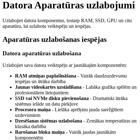
Datora Aparatūras uzlabojumi
Uzlabojiet datora komponentus, tostarp RAM, SSD, GPU un citu
aparatūru, lai uzlabotu veiktspēju un iespējas.
Aparatūras uzlabošanas iespējas
Datora aparatūras uzlabošana
Uzlabojiet sava datora veiktspēju ar jaunākajām komponentēm:
RAM atmiņas paplašināšana
- Vairāk daudzuzdevumu
iespējas un ātrāka darbība
Jaunas videokartes uzstādīšana
- Labāka grafika spēlēm un
profesionāliem lietojumiem
SSD vai NVMe disku pievienošana
- Dramatiski ātrāka
sistēmas ielāde un datu piekļuve
Procesora maiņa
- Lielāka aprēķinu jauda sarežģītiem
uzdevumiem
Dzesēšanas sistēmas uzlabošana
- Zemākas temperatūras un
klusāka darbība
Barošanas bloka maiņa
- Vairāk jaudas jaunākām
komponentēm