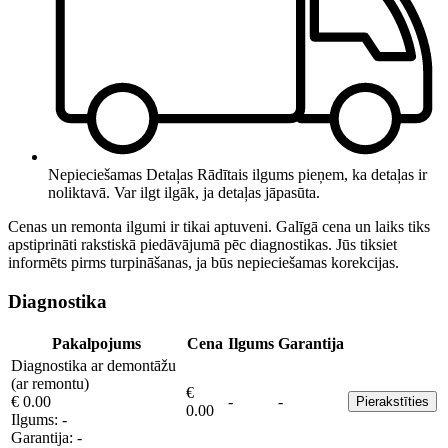
Nepieciešamas Detaļas
Rādītais ilgums pieņem, ka detaļas ir
noliktavā. Var ilgt ilgāk, ja detaļas jāpasūta.
Cenas un remonta ilgumi ir tikai aptuveni. Galīgā cena un laiks tiks
apstiprināti rakstiskā piedāvājumā pēc diagnostikas. Jūs tiksiet
informēts pirms turpināšanas, ja būs nepieciešamas korekcijas.
Diagnostika
Pakalpojums
Cena
Ilgums
Garantija
Diagnostika ar demontāžu
(ar remontu)
€
€ 0.00
-
-
Pierakstīties
0.00
Ilgums:
-
Garantija:
-