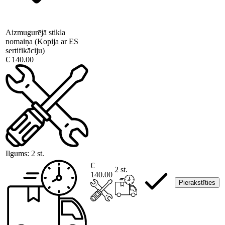
Aizmugurējā stikla
nomaiņa (Kopija ar ES
sertifikāciju)
€ 140.00
Ilgums:
2 st.
€
2 st.
140.00
Pierakstīties