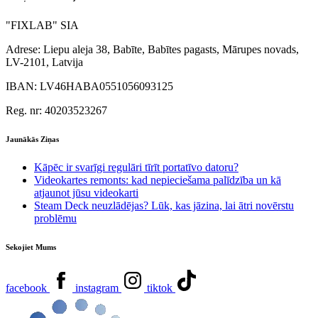
"FIXLAB" SIA
Adrese:
Liepu aleja 38, Babīte, Babītes pagasts, Mārupes novads,
LV-2101, Latvija
IBAN:
LV46HABA0551056093125
Reg. nr:
40203523267
Jaunākās Ziņas
Kāpēc ir svarīgi regulāri tīrīt portatīvo datoru?
Videokartes remonts: kad nepieciešama palīdzība un kā
atjaunot jūsu videokarti
Steam Deck neuzlādējas? Lūk, kas jāzina, lai ātri novērstu
problēmu
Sekojiet Mums
facebook
instagram
tiktok