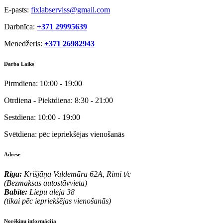
E-pasts:
fixlabserviss@gmail.com
Darbnīca:
+371 29995639
Menedžeris:
+371 26982943
Darba Laiks
Pirmdiena:
10:00 - 19:00
Otrdiena - Piektdiena:
8:30 - 21:00
Sestdiena:
10:00 - 19:00
Svētdiena:
pēc iepriekšējas vienošanās
Adrese
Riga:
Krišjāņa Valdemāra 62A, Rimi t/c
(Bezmaksas autostāvvieta)
Babīte:
Liepu aleja 38
(tikai pēc iepriekšējas vienošanās)
Norēķinu informācija