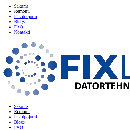
Sākums
Remonti
Pakalpojumi
Blogs
FAQ
Kontakti
Sākums
Remonti
Pakalpojumi
Blogs
FAQ