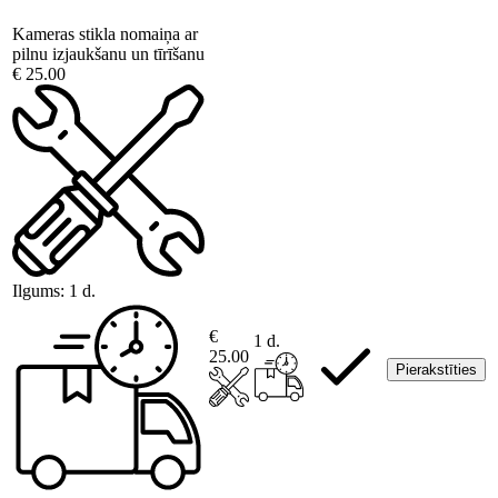
Kameras stikla nomaiņa ar
pilnu izjaukšanu un tīrīšanu
€ 25.00
Ilgums:
1 d.
€
1 d.
25.00
Pierakstīties