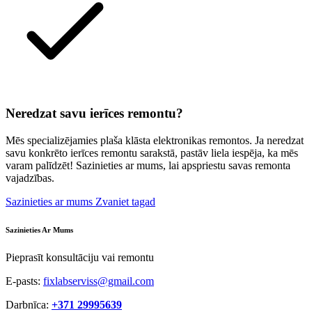
Neredzat savu ierīces remontu?
Mēs specializējamies plaša klāsta elektronikas remontos. Ja neredzat
savu konkrēto ierīces remontu sarakstā, pastāv liela iespēja, ka mēs
varam palīdzēt! Sazinieties ar mums, lai apspriestu savas remonta
vajadzības.
Sazinieties ar mums
Zvaniet tagad
Sazinieties Ar Mums
Pieprasīt konsultāciju vai remontu
E-pasts:
fixlabserviss@gmail.com
Darbnīca:
+371 29995639