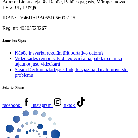
Adrese:
Liepu aleja 38, Babīte, Babītes pagasts, Mārupes novads,
LV-2101, Latvija
IBAN:
LV46HABA0551056093125
Reg. nr:
40203523267
Jaunākās Ziņas
Kāpēc ir svarīgi regulāri tīrīt portatīvo datoru?
Videokartes remonts: kad nepieciešama palīdzība un kā
atjaunot jūsu videokarti
Steam Deck neuzlādējas? Lūk, kas jāzina, lai ātri novērstu
problēmu
Sekojiet Mums
facebook
instagram
tiktok