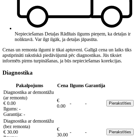
Nepieciešamas Detaļas
Rādītais ilgums pieņem, ka detaļas ir
noliktavā. Var ilgt ilgāk, ja detaļas jāpasūta.
Cenas un remonta ilgumi ir tikai aptuveni. Galīgā cena un laiks tiks
apstiprināti rakstiskā piedāvājumā pēc diagnostikas. Jūs tiksiet
informēts pirms turpināšanas, ja būs nepieciešamas korekcijas.
Diagnostika
Pakalpojums
Cena
Ilgums
Garantija
Diagnostika ar demontāžu
(ar remontu)
€
€ 0.00
-
-
Pierakstīties
0.00
Ilgums:
-
Garantija:
-
Diagnostika ar demontāžu
(bez remonta)
€
€ 30.00
-
-
Pierakstīties
30.00