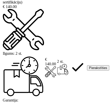
sertifikāciju)
€ 140.00
Ilgums:
2 st.
€
2 st.
140.00
Pierakstīties
Garantija: