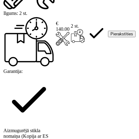
Ilgums:
2 st.
€
2 st.
140.00
Pierakstīties
Garantija:
Aizmugurējā stikla
nomaiņa (Kopija ar ES