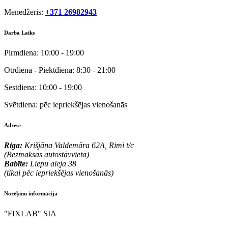
Menedžeris:
+371 26982943
Darba Laiks
Pirmdiena:
10:00 - 19:00
Otrdiena - Piektdiena:
8:30 - 21:00
Sestdiena:
10:00 - 19:00
Svētdiena:
pēc iepriekšējas vienošanās
Adrese
Riga:
Krišjāņa Valdemāra 62A, Rimi t/c
(Bezmaksas autostāvvieta)
Babīte:
Liepu aleja 38
(tikai pēc iepriekšējas vienošanās)
Norēķinu informācija
"FIXLAB" SIA