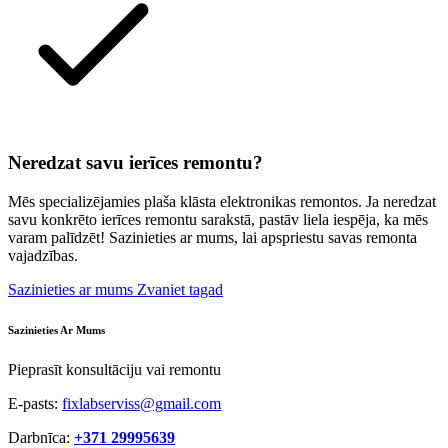
Neredzat savu ierīces remontu?
Mēs specializējamies plaša klāsta elektronikas remontos. Ja neredzat
savu konkrēto ierīces remontu sarakstā, pastāv liela iespēja, ka mēs
varam palīdzēt! Sazinieties ar mums, lai apspriestu savas remonta
vajadzības.
Sazinieties ar mums
Zvaniet tagad
Sazinieties Ar Mums
Pieprasīt konsultāciju vai remontu
E-pasts:
fixlabserviss@gmail.com
Darbnīca:
+371 29995639