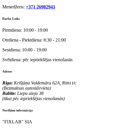
Menedžeris:
+371 26982943
Darba Laiks
Pirmdiena:
10:00 - 19:00
Otrdiena - Piektdiena:
8:30 - 21:00
Sestdiena:
10:00 - 19:00
Svētdiena:
pēc iepriekšējas vienošanās
Adrese
Riga:
Krišjāņa Valdemāra 62A, Rimi t/c
(Bezmaksas autostāvvieta)
Babīte:
Liepu aleja 38
(tikai pēc iepriekšējas vienošanās)
Norēķinu informācija
"FIXLAB" SIA