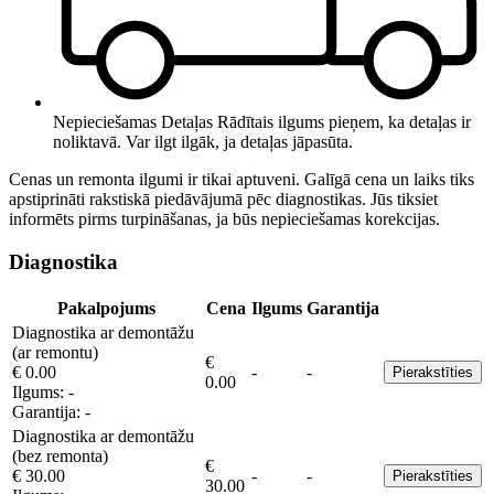
Nepieciešamas Detaļas
Rādītais ilgums pieņem, ka detaļas ir
noliktavā. Var ilgt ilgāk, ja detaļas jāpasūta.
Cenas un remonta ilgumi ir tikai aptuveni. Galīgā cena un laiks tiks
apstiprināti rakstiskā piedāvājumā pēc diagnostikas. Jūs tiksiet
informēts pirms turpināšanas, ja būs nepieciešamas korekcijas.
Diagnostika
Pakalpojums
Cena
Ilgums
Garantija
Diagnostika ar demontāžu
(ar remontu)
€
€ 0.00
-
-
Pierakstīties
0.00
Ilgums:
-
Garantija:
-
Diagnostika ar demontāžu
(bez remonta)
€
€ 30.00
-
-
Pierakstīties
30.00