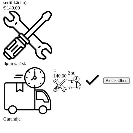
sertifikāciju)
€ 140.00
Ilgums:
2 st.
€
2 st.
140.00
Pierakstīties
Garantija: