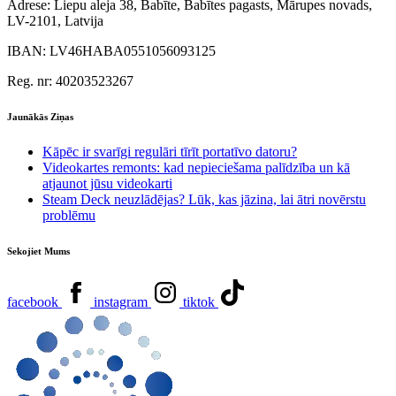
Adrese:
Liepu aleja 38, Babīte, Babītes pagasts, Mārupes novads,
LV-2101, Latvija
IBAN:
LV46HABA0551056093125
Reg. nr:
40203523267
Jaunākās Ziņas
Kāpēc ir svarīgi regulāri tīrīt portatīvo datoru?
Videokartes remonts: kad nepieciešama palīdzība un kā
atjaunot jūsu videokarti
Steam Deck neuzlādējas? Lūk, kas jāzina, lai ātri novērstu
problēmu
Sekojiet Mums
facebook
instagram
tiktok