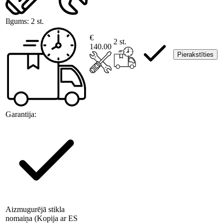
Ilgums:
2 st.
€
2 st.
140.00
Pierakstīties
Garantija:
Aizmugurējā stikla
nomaiņa (Kopija ar ES