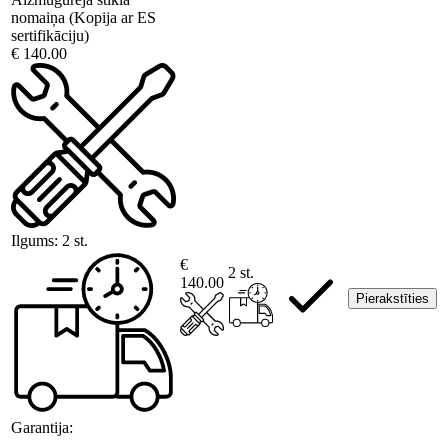
nomaiņa (Kopija ar ES
sertifikāciju)
€ 140.00
Ilgums:
2 st.
€
2 st.
140.00
Pierakstīties
Garantija: