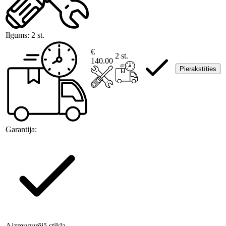
Ilgums:
2 st.
€
2 st.
140.00
Pierakstīties
Garantija:
Aizmugurējā stikla