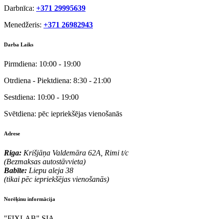
Darbnīca:
+371 29995639
Menedžeris:
+371 26982943
Darba Laiks
Pirmdiena:
10:00 - 19:00
Otrdiena - Piektdiena:
8:30 - 21:00
Sestdiena:
10:00 - 19:00
Svētdiena:
pēc iepriekšējas vienošanās
Adrese
Riga:
Krišjāņa Valdemāra 62A, Rimi t/c
(Bezmaksas autostāvvieta)
Babīte:
Liepu aleja 38
(tikai pēc iepriekšējas vienošanās)
Norēķinu informācija
"FIXLAB" SIA