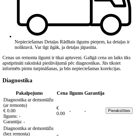
Nepieciešamas Detaļas
Rādītais ilgums pieņem, ka detaļas ir
noliktavā. Var ilgt ilgāk, ja detaļas jāpasūta.
Cenas un remonta ilgumi ir tikai aptuveni. Galīgā cena un laiks tiks
apstiprināti rakstiskā piedāvājumā pēc diagnostikas. Jūs tiksiet
informēts pirms turpināšanas, ja būs nepieciešamas korekcijas.
Diagnostika
Pakalpojums
Cena
Ilgums
Garantija
Diagnostika ar demontāžu
(ar remontu)
€
€ 0.00
-
-
Pierakstīties
0.00
Ilgums:
-
Garantija:
-
Diagnostika ar demontāžu
(bez remonta)