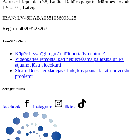
Adrese:
Liepu aleja 38, Babīte, Babītes pagasts, Mārupes novads,
LV-2101, Latvija
IBAN:
LV46HABA0551056093125
Reg. nr:
40203523267
Jaunākās Ziņas
Kāpēc ir svarīgi regulāri tīrīt portatīvo datoru?
Videokartes remonts: kad nepieciešama palīdzība un kā
atjaunot jūsu videokarti
Steam Deck neuzlādējas? Lūk, kas jāzina, lai ātri novērstu
problēmu
Sekojiet Mums
facebook
instagram
tiktok