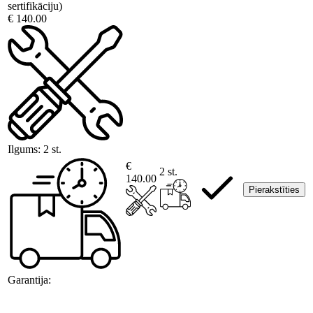
sertifikāciju)
€ 140.00
Ilgums:
2 st.
€
2 st.
140.00
Pierakstīties
Garantija: