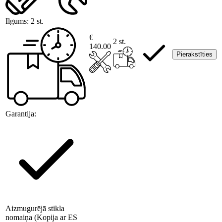
Ilgums:
2 st.
€
2 st.
140.00
Pierakstīties
Garantija:
Aizmugurējā stikla
nomaiņa (Kopija ar ES