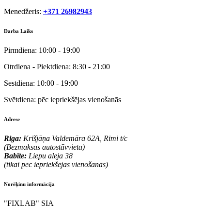
Menedžeris:
+371 26982943
Darba Laiks
Pirmdiena:
10:00 - 19:00
Otrdiena - Piektdiena:
8:30 - 21:00
Sestdiena:
10:00 - 19:00
Svētdiena:
pēc iepriekšējas vienošanās
Adrese
Riga:
Krišjāņa Valdemāra 62A, Rimi t/c
(Bezmaksas autostāvvieta)
Babīte:
Liepu aleja 38
(tikai pēc iepriekšējas vienošanās)
Norēķinu informācija
"FIXLAB" SIA