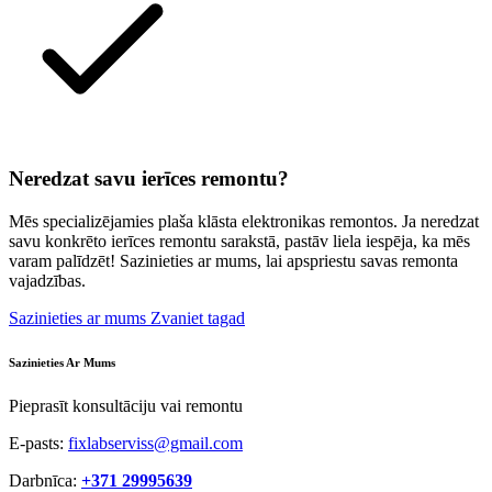
Neredzat savu ierīces remontu?
Mēs specializējamies plaša klāsta elektronikas remontos. Ja neredzat
savu konkrēto ierīces remontu sarakstā, pastāv liela iespēja, ka mēs
varam palīdzēt! Sazinieties ar mums, lai apspriestu savas remonta
vajadzības.
Sazinieties ar mums
Zvaniet tagad
Sazinieties Ar Mums
Pieprasīt konsultāciju vai remontu
E-pasts:
fixlabserviss@gmail.com
Darbnīca:
+371 29995639