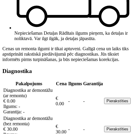
Nepieciešamas Detaļas
Rādītais ilgums pieņem, ka detaļas ir
noliktavā. Var ilgt ilgāk, ja detaļas jāpasūta.
Cenas un remonta ilgumi ir tikai aptuveni. Galīgā cena un laiks tiks
apstiprināti rakstiskā piedāvājumā pēc diagnostikas. Jūs tiksiet
informēts pirms turpināšanas, ja būs nepieciešamas korekcijas.
Diagnostika
Pakalpojums
Cena
Ilgums
Garantija
Diagnostika ar demontāžu
(ar remontu)
€
€ 0.00
-
-
Pierakstīties
0.00
Ilgums:
-
Garantija:
-
Diagnostika ar demontāžu
(bez remonta)
€
€ 30.00
-
-
Pierakstīties
30.00