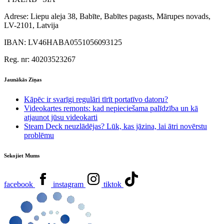
Adrese:
Liepu aleja 38, Babīte, Babītes pagasts, Mārupes novads,
LV-2101, Latvija
IBAN:
LV46HABA0551056093125
Reg. nr:
40203523267
Jaunākās Ziņas
Kāpēc ir svarīgi regulāri tīrīt portatīvo datoru?
Videokartes remonts: kad nepieciešama palīdzība un kā
atjaunot jūsu videokarti
Steam Deck neuzlādējas? Lūk, kas jāzina, lai ātri novērstu
problēmu
Sekojiet Mums
facebook
instagram
tiktok