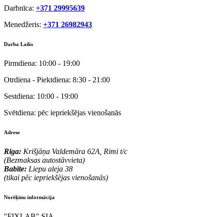
Darbnīca:
+371 29995639
Menedžeris:
+371 26982943
Darba Laiks
Pirmdiena:
10:00 - 19:00
Otrdiena - Piektdiena:
8:30 - 21:00
Sestdiena:
10:00 - 19:00
Svētdiena:
pēc iepriekšējas vienošanās
Adrese
Riga:
Krišjāņa Valdemāra 62A, Rimi t/c
(Bezmaksas autostāvvieta)
Babīte:
Liepu aleja 38
(tikai pēc iepriekšējas vienošanās)
Norēķinu informācija
"FIXLAB" SIA