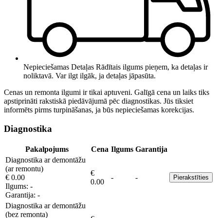
Nepieciešamas Detaļas
Rādītais ilgums pieņem, ka detaļas ir
noliktavā. Var ilgt ilgāk, ja detaļas jāpasūta.
Cenas un remonta ilgumi ir tikai aptuveni. Galīgā cena un laiks tiks
apstiprināti rakstiskā piedāvājumā pēc diagnostikas. Jūs tiksiet
informēts pirms turpināšanas, ja būs nepieciešamas korekcijas.
Diagnostika
Pakalpojums
Cena
Ilgums
Garantija
Diagnostika ar demontāžu
(ar remontu)
€
€ 0.00
-
-
Pierakstīties
0.00
Ilgums:
-
Garantija:
-
Diagnostika ar demontāžu
(bez remonta)