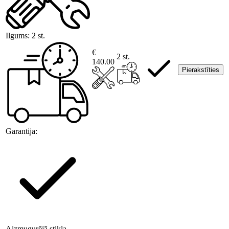
Ilgums:
2 st.
€
2 st.
140.00
Pierakstīties
Garantija:
Aizmugurējā stikla