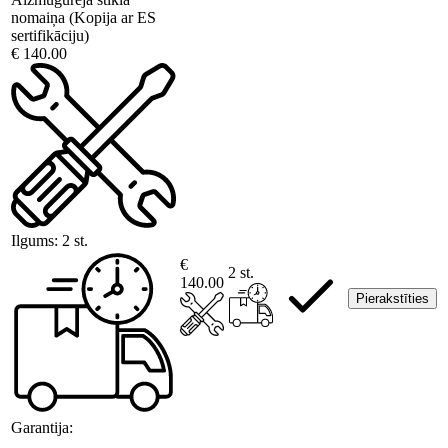
nomaiņa (Kopija ar ES
sertifikāciju)
€ 140.00
Ilgums:
2 st.
€
2 st.
140.00
Pierakstīties
Garantija: