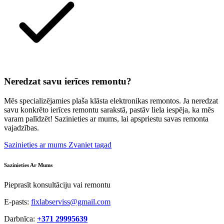
Neredzat savu ierīces remontu?
Mēs specializējamies plaša klāsta elektronikas remontos. Ja neredzat
savu konkrēto ierīces remontu sarakstā, pastāv liela iespēja, ka mēs
varam palīdzēt! Sazinieties ar mums, lai apspriestu savas remonta
vajadzības.
Sazinieties ar mums
Zvaniet tagad
Sazinieties Ar Mums
Pieprasīt konsultāciju vai remontu
E-pasts:
fixlabserviss@gmail.com
Darbnīca:
+371 29995639