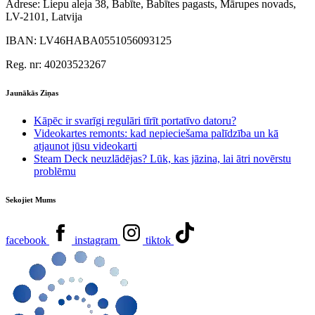
Adrese:
Liepu aleja 38, Babīte, Babītes pagasts, Mārupes novads,
LV-2101, Latvija
IBAN:
LV46HABA0551056093125
Reg. nr:
40203523267
Jaunākās Ziņas
Kāpēc ir svarīgi regulāri tīrīt portatīvo datoru?
Videokartes remonts: kad nepieciešama palīdzība un kā
atjaunot jūsu videokarti
Steam Deck neuzlādējas? Lūk, kas jāzina, lai ātri novērstu
problēmu
Sekojiet Mums
facebook
instagram
tiktok