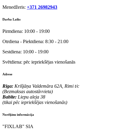
Menedžeris:
+371 26982943
Darba Laiks
Pirmdiena:
10:00 - 19:00
Otrdiena - Piektdiena:
8:30 - 21:00
Sestdiena:
10:00 - 19:00
Svētdiena:
pēc iepriekšējas vienošanās
Adrese
Riga:
Krišjāņa Valdemāra 62A, Rimi t/c
(Bezmaksas autostāvvieta)
Babīte:
Liepu aleja 38
(tikai pēc iepriekšējas vienošanās)
Norēķinu informācija
"FIXLAB" SIA