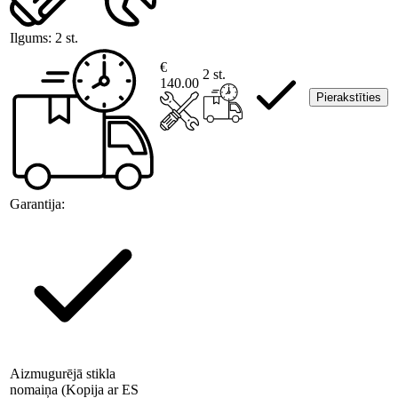
Ilgums:
2 st.
€
2 st.
140.00
Pierakstīties
Garantija:
Aizmugurējā stikla
nomaiņa (Kopija ar ES