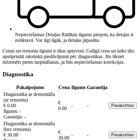
Nepieciešamas Detaļas
Rādītais ilgums pieņem, ka detaļas ir
noliktavā. Var ilgt ilgāk, ja detaļas jāpasūta.
Cenas un remonta ilgumi ir tikai aptuveni. Galīgā cena un laiks tiks
apstiprināti rakstiskā piedāvājumā pēc diagnostikas. Jūs tiksiet
informēts pirms turpināšanas, ja būs nepieciešamas korekcijas.
Diagnostika
Pakalpojums
Cena
Ilgums
Garantija
Diagnostika ar demontāžu
(ar remontu)
€
€ 0.00
-
-
Pierakstīties
0.00
Ilgums:
-
Garantija:
-
Diagnostika ar demontāžu
(bez remonta)
€
€ 30.00
-
-
Pierakstīties
30.00