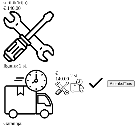
sertifikāciju)
€ 140.00
Ilgums:
2 st.
€
2 st.
140.00
Pierakstīties
Garantija: