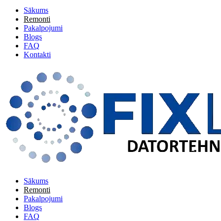
Sākums
Remonti
Pakalpojumi
Blogs
FAQ
Kontakti
Sākums
Remonti
Pakalpojumi
Blogs
FAQ