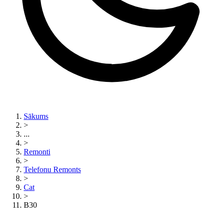
Sākums
>
...
>
Remonti
>
Telefonu Remonts
>
Cat
>
B30