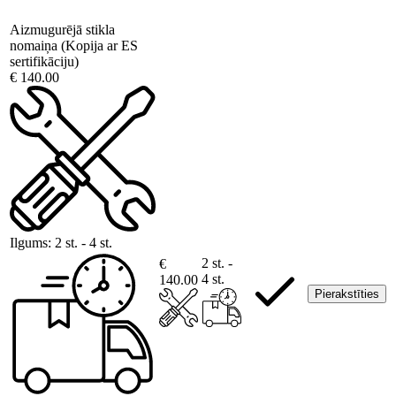
Aizmugurējā stikla
nomaiņa (Kopija ar ES
sertifikāciju)
€ 140.00
Ilgums:
2 st. - 4 st.
2 st. -
€
4 st.
140.00
Pierakstīties