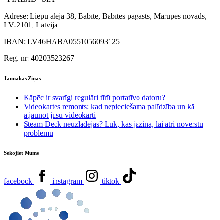
Adrese:
Liepu aleja 38, Babīte, Babītes pagasts, Mārupes novads,
LV-2101, Latvija
IBAN:
LV46HABA0551056093125
Reg. nr:
40203523267
Jaunākās Ziņas
Kāpēc ir svarīgi regulāri tīrīt portatīvo datoru?
Videokartes remonts: kad nepieciešama palīdzība un kā
atjaunot jūsu videokarti
Steam Deck neuzlādējas? Lūk, kas jāzina, lai ātri novērstu
problēmu
Sekojiet Mums
facebook
instagram
tiktok