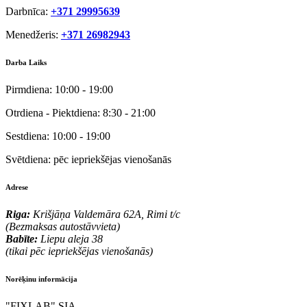
Darbnīca:
+371 29995639
Menedžeris:
+371 26982943
Darba Laiks
Pirmdiena:
10:00 - 19:00
Otrdiena - Piektdiena:
8:30 - 21:00
Sestdiena:
10:00 - 19:00
Svētdiena:
pēc iepriekšējas vienošanās
Adrese
Riga:
Krišjāņa Valdemāra 62A, Rimi t/c
(Bezmaksas autostāvvieta)
Babīte:
Liepu aleja 38
(tikai pēc iepriekšējas vienošanās)
Norēķinu informācija
"FIXLAB" SIA