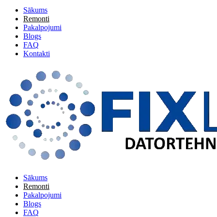
Sākums
Remonti
Pakalpojumi
Blogs
FAQ
Kontakti
Sākums
Remonti
Pakalpojumi
Blogs
FAQ