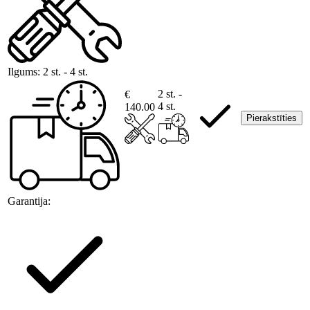
Ilgums:
2 st. - 4 st.
2 st. -
€
4 st.
140.00
Pierakstīties
Garantija: