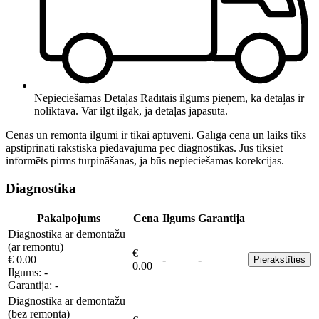
Nepieciešamas Detaļas
Rādītais ilgums pieņem, ka detaļas ir
noliktavā. Var ilgt ilgāk, ja detaļas jāpasūta.
Cenas un remonta ilgumi ir tikai aptuveni. Galīgā cena un laiks tiks
apstiprināti rakstiskā piedāvājumā pēc diagnostikas. Jūs tiksiet
informēts pirms turpināšanas, ja būs nepieciešamas korekcijas.
Diagnostika
Pakalpojums
Cena
Ilgums
Garantija
Diagnostika ar demontāžu
(ar remontu)
€
€ 0.00
-
-
Pierakstīties
0.00
Ilgums:
-
Garantija:
-
Diagnostika ar demontāžu
(bez remonta)