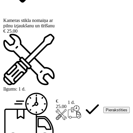
Kameras stikla nomaiņa ar
pilnu izjaukšanu un tīrīšanu
€ 25.00
Ilgums:
1 d.
€
1 d.
25.00
Pierakstīties