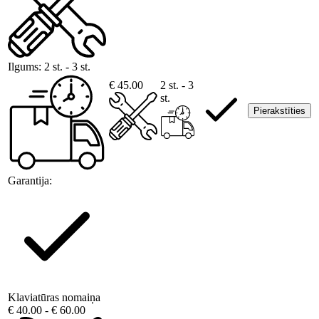
Ilgums:
2 st. - 3 st.
€ 45.00
2 st. - 3
st.
Pierakstīties
Garantija:
Klaviatūras nomaiņa
€ 40.00 - € 60.00