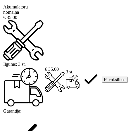
Akumulatoru
nomaiņa
€ 35.00
Ilgums:
3 st.
€ 35.00
3 st.
Pierakstīties
Garantija: