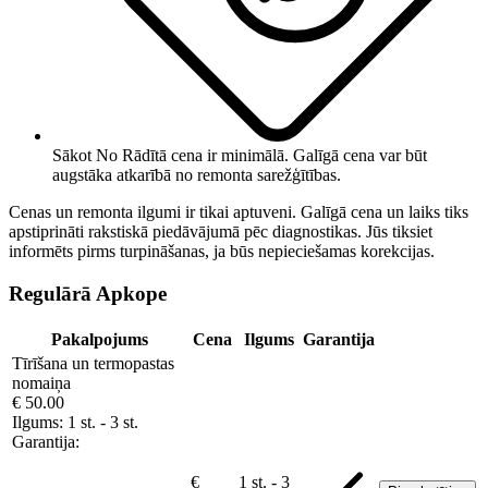
Sākot No
Rādītā cena ir minimālā. Galīgā cena var būt
augstāka atkarībā no remonta sarežģītības.
Cenas un remonta ilgumi ir tikai aptuveni. Galīgā cena un laiks tiks
apstiprināti rakstiskā piedāvājumā pēc diagnostikas. Jūs tiksiet
informēts pirms turpināšanas, ja būs nepieciešamas korekcijas.
Regulārā Apkope
Pakalpojums
Cena
Ilgums
Garantija
Tīrīšana un termopastas
nomaiņa
€ 50.00
Ilgums:
1 st. - 3 st.
Garantija:
€
1 st. - 3