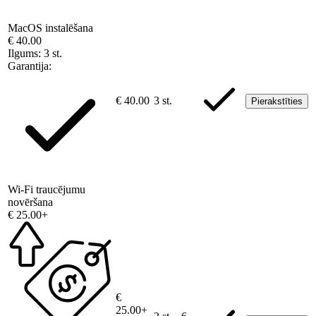
MacOS instalēšana
€ 40.00
Ilgums:
3 st.
Garantija:
€ 40.00
3 st.
Pierakstīties
Wi-Fi traucējumu
novēršana
€ 25.00+
€
25.00+