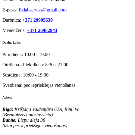
E-pasts:
fixlabserviss@gmail.com
Darbnīca:
+371 29995639
Menedžeris:
+371 26982943
Darba Laiks
Pirmdiena:
10:00 - 19:00
Otrdiena - Piektdiena:
8:30 - 21:00
Sestdiena:
10:00 - 19:00
Svētdiena:
pēc iepriekšējas vienošanās
Adrese
Riga:
Krišjāņa Valdemāra 62A, Rimi t/c
(Bezmaksas autostāvvieta)
Babīte:
Liepu aleja 38
(tikai pēc iepriekšējas vienošanās)