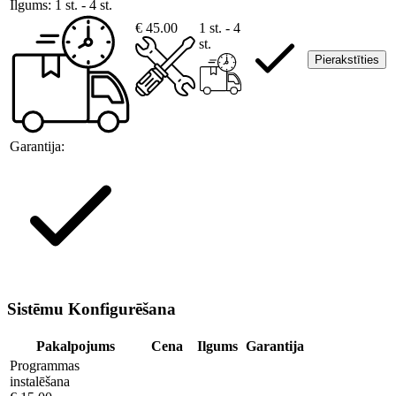
Ilgums:
1 st. - 4 st.
€ 45.00
1 st. - 4
st.
Pierakstīties
Garantija:
Sistēmu Konfigurēšana
Pakalpojums
Cena
Ilgums
Garantija
Programmas
instalēšana