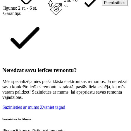
2 st. - 6
Pierakstīties
st.
Ilgums:
2 st. - 6 st.
Garantija:
Neredzat savu ierīces remontu?
Mēs specializējamies plaša klāsta elektronikas remontos. Ja neredzat
savu konkrēto ierīces remontu sarakstā, pastāv liela iespēja, ka mēs
varam palīdzēt! Sazinieties ar mums, lai apspriestu savas remonta
vajadzības.
Sazinieties ar mums
Zvaniet tagad
Sazinieties Ar Mums
Pieprasīt konsultāciju vai remontu