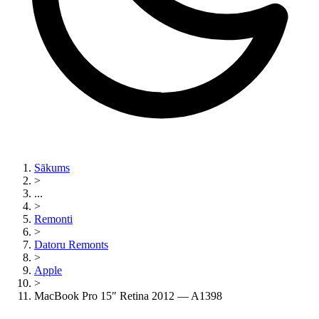
Sākums
>
...
>
Remonti
>
Datoru Remonts
>
Apple
>
MacBook Pro 15″ Retina 2012 — A1398