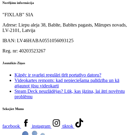
Norēķinu informācija
"FIXLAB" SIA
Adrese:
Liepu aleja 38, Babīte, Babītes pagasts, Mārupes novads,
LV-2101, Latvija
IBAN:
LV46HABA0551056093125
Reg. nr:
40203523267
Jaunākās Ziņas
Kāpēc ir svarīgi regulāri tīrīt portatīvo datoru?
Videokartes remonts: kad nepieciešama palīdzība un kā
atjaunot jūsu videokarti
Steam Deck neuzlādējas? Lūk, kas jāzina, lai ātri novērstu
problēmu
Sekojiet Mums
facebook
instagram
tiktok