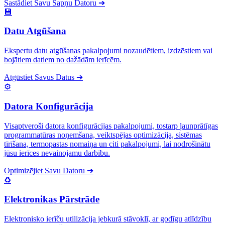
Sastādiet Savu Sapņu Datoru
➔
💾
Datu Atgūšana
Ekspertu datu atgūšanas pakalpojumi nozaudētiem, izdzēstiem vai
bojātiem datiem no dažādām ierīcēm.
Atgūstiet Savus Datus
➔
⚙️
Datora Konfigurācija
Visaptveroši datora konfigurācijas pakalpojumi, tostarp ļaunprātīgas
programmatūras noņemšana, veiktspējas optimizācija, sistēmas
tīrīšana, termopastas nomaiņa un citi pakalpojumi, lai nodrošinātu
jūsu ierīces nevainojamu darbību.
Optimizējiet Savu Datoru
➔
♻️
Elektronikas Pārstrāde
Elektronisko ierīču utilizācija jebkurā stāvoklī, ar godīgu atlīdzību