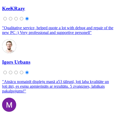
KeeKRazy
"Qualitative service, helped quote a lot with debug and repair of the
new PC :) Very professional and supportive personell"
Igors Urbans
"Atnācu nomainīt displeju manā a53 tālrunī, ļoti laba kvalitāte un
ļoti ātri, es esmu apmierināts ar rezultātu. 5 zvaigznes, labākais
pakalpojums!"