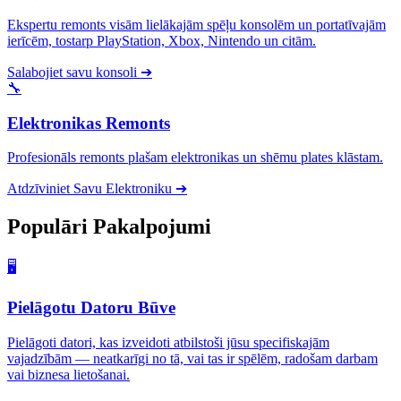
Ekspertu remonts visām lielākajām spēļu konsolēm un portatīvajām
ierīcēm, tostarp PlayStation, Xbox, Nintendo un citām.
Salabojiet savu konsoli
➔
🔧
Elektronikas Remonts
Profesionāls remonts plašam elektronikas un shēmu plates klāstam.
Atdzīviniet Savu Elektroniku
➔
Populāri
Pakalpojumi
🖥️
Pielāgotu Datoru Būve
Pielāgoti datori, kas izveidoti atbilstoši jūsu specifiskajām
vajadzībām — neatkarīgi no tā, vai tas ir spēlēm, radošam darbam
vai biznesa lietošanai.