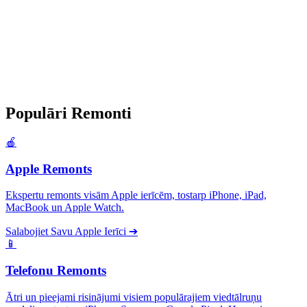
Populāri
Remonti
🍎
Apple Remonts
Ekspertu remonts visām Apple ierīcēm, tostarp iPhone, iPad,
MacBook un Apple Watch.
Salabojiet Savu Apple Ierīci
➔
📱
Telefonu Remonts
Ātri un pieejami risinājumi visiem populārajiem viedtālruņu