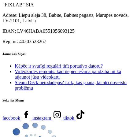
"FIXLAB" SIA
Adrese:
Liepu aleja 38, Babīte, Babītes pagasts, Mārupes novads,
LV-2101, Latvija
IBAN:
LV46HABA0551056093125
Reg. nr:
40203523267
Jaunākās Ziņas
Kāpēc ir svarīgi regulāri tīrīt portatīvo datoru?
Videokartes remonts: kad nepieciešama palīdzība un kā
atjaunot jūsu videokarti
Steam Deck neuzlādējas? Lūk, kas jāzina, lai ātri novērstu
problēmu
Sekojiet Mums
facebook
instagram
tiktok