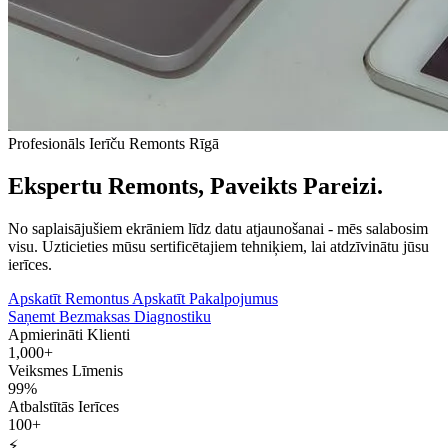
Profesionāls Ierīču Remonts Rīgā
Ekspertu Remonts, Paveikts Pareizi.
No saplaisājušiem ekrāniem līdz datu atjaunošanai - mēs salabosim
visu. Uzticieties mūsu sertificētajiem tehniķiem, lai atdzīvinātu jūsu
ierīces.
Apskatīt Remontus
Apskatīt Pakalpojumus
Saņemt Bezmaksas Diagnostiku
Apmierināti Klienti
1,000+
Veiksmes Līmenis
99%
Atbalstītās Ierīces
100+
⚡