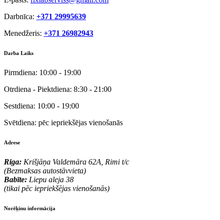
Darbnīca:
+371 29995639
Menedžeris:
+371 26982943
Darba Laiks
Pirmdiena:
10:00 - 19:00
Otrdiena - Piektdiena:
8:30 - 21:00
Sestdiena:
10:00 - 19:00
Svētdiena:
pēc iepriekšējas vienošanās
Adrese
Riga:
Krišjāņa Valdemāra 62A, Rimi t/c
(Bezmaksas autostāvvieta)
Babīte:
Liepu aleja 38
(tikai pēc iepriekšējas vienošanās)
Norēķinu informācija