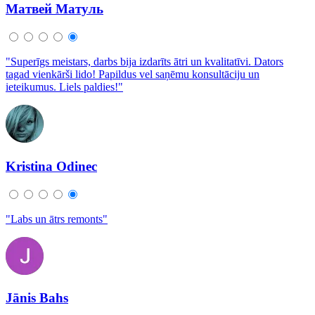
Матвей Матуль
"Superīgs meistars, darbs bija izdarīts ātri un kvalitatīvi. Dators
tagad vienkārši lido! Papildus vel saņēmu konsultāciju un
ieteikumus. Liels paldies!"
Kristina Odinec
"Labs un ātrs remonts"
Jānis Bahs