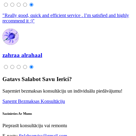
"Really good, quick and efficient service . I’m satisfied and highly
recommend it :)"
zahraa alrahaal
Gatavs Salabot Savu Ierīci?
Saņemiet bezmaksas konsultāciju un individuālu piedāvājumu!
Saņemt Bezmaksas Konsultāciju
Sazinieties Ar Mums
Pieprasīt konsultāciju vai remontu
E-pasts:
fixlabserviss@gmail.com