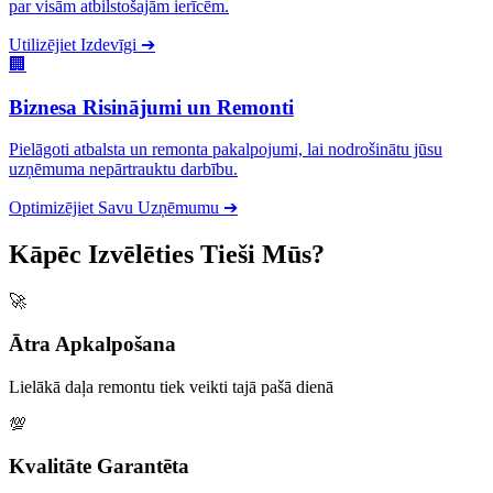
par visām atbilstošajām ierīcēm.
Utilizējiet Izdevīgi
➔
🏢
Biznesa Risinājumi un Remonti
Pielāgoti atbalsta un remonta pakalpojumi, lai nodrošinātu jūsu
uzņēmuma nepārtrauktu darbību.
Optimizējiet Savu Uzņēmumu
➔
Kāpēc Izvēlēties Tieši Mūs?
🚀
Ātra Apkalpošana
Lielākā daļa remontu tiek veikti tajā pašā dienā
💯
Kvalitāte Garantēta