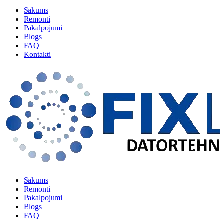
Sākums
Remonti
Pakalpojumi
Blogs
FAQ
Kontakti
Sākums
Remonti
Pakalpojumi
Blogs
FAQ