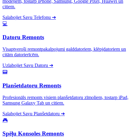
modeļiem, tostarp iPhone, Samsung, Google Pixel, Huawei un
citiem.
Salabojiet Savu Telefonu
➔
💻
Datoru Remonts
Visaptveroši remontpakalpojumi galddatoriem, klēpjdatoriem un
citām datorierīcēm.
Uzlabojiet Savu Datoru
➔
📟
Planšetdatoru Remonts
Profesionāls remonts visiem planšetdatoru zīmoliem, tostarp iPad,
Samsung Galaxy Tab un citiem.
Salabojiet Savu Planšetdatoru
➔
🎮
Spēļu Konsoles Remonts