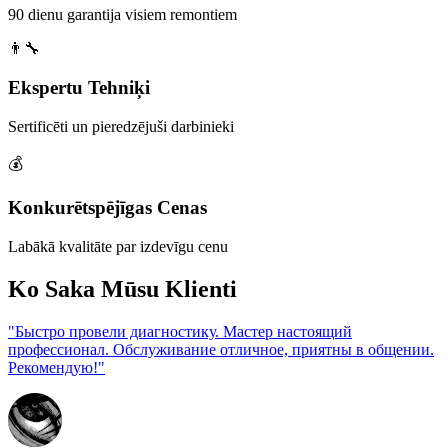
90 dienu garantija visiem remontiem
👨‍🔧
Ekspertu Tehniķi
Sertificēti un pieredzējuši darbinieki
💰
Konkurētspējīgas Cenas
Labākā kvalitāte par izdevīgu cenu
Ko Saka Mūsu Klienti
"Быстро провели диагностику. Мастер настоящий
профессионал. Обслуживание отличное, приятны в общении.
Рекомендую!"